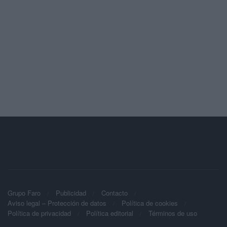
Grupo Faro
Publicidad
Contacto
Aviso legal – Protección de datos
Política de cookies
Política de privacidad
Política editorial
Términos de uso