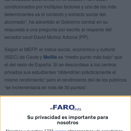
condicionados por múltiples factores y uno de los más
determinantes es el contexto y extracto social del
alumnado”, ha advertido el Gobierno central en su
respuesta a una pregunta por escrito al respecto del
senador ceutí David Muñoz Arbona (PP).
Según el MEFP, el índice social, económico y cultural
(ISEC) de Ceuta y
Melilla
es “medio punto más bajo” que
el del resto de España. Si se descontase a los centros
privados sus estudiantes “obtendrían prácticamente el
mismo rendimiento” pero el rendimiento del de los públicos
“se incrementaría en más de 30 puntos”.
“Para cambiar los resultados educativos de este ámbito
territorial se requiere la implantación de diferentes políticas
socioeconómicas y culturales, además de las
Su privacidad es importante para
nosotros
estrictamente educativas”, pero el MEFP baraja varias
propuestas para incidir en estas últimas.