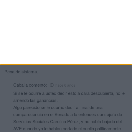
los hijos. Familias muy extensa, de más de tres hijos que no
son atendidos correctamente. Es lo que tiene muchas veces
tener tantos hijos, que no les puedes atender como es debido.
Todo lo demás es una farsa o medias mentiras para quedar
bien. No obstante, hasta que no se hable claro, poco podremos
solucionar.
Hay que hablar por aquí, anonimamente, para que se expliquen
los problemas como son realmente.
Pena de sistema.
Caballa
comentó:
hace 6 años
Si se le ocurre a usted decir esto a cara descubierta, no le
arriendo las ganancias.
Algo parecido se le ocurrió decir al final de una
comparecencia en el Senado a la entonces consejera de
Servicios Sociales Carolina Pérez, y no había bajado del
AVE cuando ya le habían cortado el cuello políticamente.