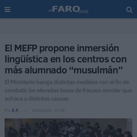
El MEFP propone inmersión
lingüística en los centros con
más alumnado “musulmán”
El Ministerio baraja distintas medidas con el fin de
combatir las elevadas tasas de fracaso escolar que
achaca a distintas causas
Por
E.F.
10/06/2020 - 07:00