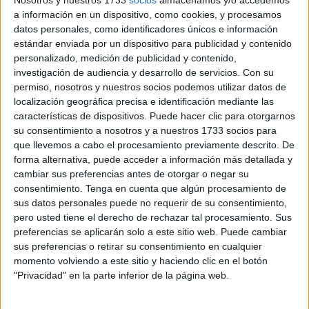
Nosotros y nuestros 1733
socios
almacenamos y/o accedemos
a información en un dispositivo, como cookies, y procesamos
Una de las cuatro líneas de actuación que contempla pasa
datos personales, como identificadores únicos e información
por la firma de convenios con las dos Ciudades
estándar enviada por un dispositivo para publicidad y contenido
personalizado, medición de publicidad y contenido,
Autónomas para “poner en marcha medidas para atender a
investigación de audiencia y desarrollo de servicios.
Con su
los colectivos de alumnos desfavorecidos, que son los que
permiso, nosotros y nuestros socios podemos utilizar datos de
obtienen puntuaciones más bajas en las pruebas de
localización geográfica precisa e identificación mediante las
evaluación externa”. Entre otros, “sobre inmersión
características de dispositivos. Puede hacer clic para otorgarnos
su consentimiento a nosotros y a nuestros 1733 socios para
lingüística [en castellano] en centros donde su población
que llevemos a cabo el procesamiento previamente descrito. De
escolar es mayoritariamente musulmana”; de
forma alternativa, puede acceder a información más detallada y
compensación educativa para “colectivos sociales
cambiar sus preferencias antes de otorgar o negar su
vulnerables con graves problemas de exclusión social”; y
consentimiento.
Tenga en cuenta que algún procesamiento de
sus datos personales puede no requerir de su consentimiento,
de “fomento de la Educación Infantil”.
pero usted tiene el derecho de rechazar tal procesamiento. Sus
preferencias se aplicarán solo a este sitio web. Puede cambiar
El Ministerio también quiere incluir en las Instrucciones
sus preferencias o retirar su consentimiento en cualquier
que cada año se dictan para regular el inicio de curso un
momento volviendo a este sitio y haciendo clic en el botón
mandato expreso para que cada centro realice un análisis
"Privacidad" en la parte inferior de la página web.
de su situación concreta y elabore un plan de mejora
específico”.