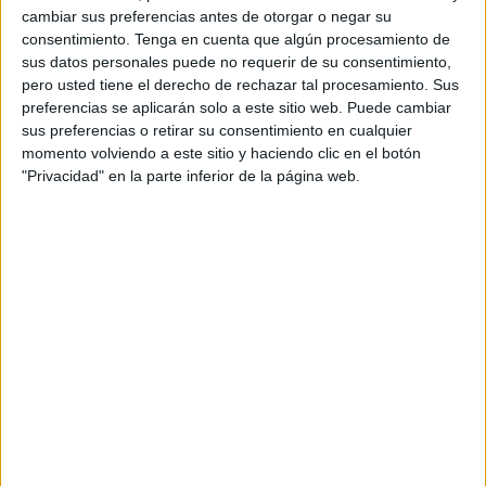
cambiar sus preferencias antes de otorgar o negar su
por su aspecto, la conocida como
medusa huevo frito
.
consentimiento.
Tenga en cuenta que algún procesamiento de
sus datos personales puede no requerir de su consentimiento,
Denominadas científicamente como Cotylorhiza
pero usted tiene el derecho de rechazar tal procesamiento. Sus
tuberculata es conocida por su
peculiar aspecto vista
preferencias se aplicarán solo a este sitio web. Puede cambiar
desde arriba
, ya que parece un huevo frito que, por su
sus preferencias o retirar su consentimiento en cualquier
tamaño (que puede llegar a alcanzar los 40 centímetros de
momento volviendo a este sitio y haciendo clic en el botón
"Privacidad" en la parte inferior de la página web.
diámetro), parece más de avestruz que de gallina.
Una especie que
se alimenta de la luz solar
y que
durante la época estival puede verse en las costas
mediterráneas, aunque en invierno, con la bajada de la
temperatura, suelen desplazarse a alta mar.
¿Cómo es la medusa huevo frito?
Esta
medusa
tiene la capacidad de nadar tanto vertical
como horizontalmente, permitiéndole desplazarse
largas
distancias en rebaños
y, como ya se ha comentando