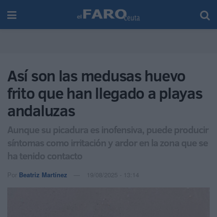
Así son las medusas huevo
frito que han llegado a playas
andaluzas
Aunque su picadura es inofensiva, puede producir
síntomas como irritación y ardor en la zona que se
ha tenido contacto
Por
Beatriz Martínez
19/08/2025 - 13:14