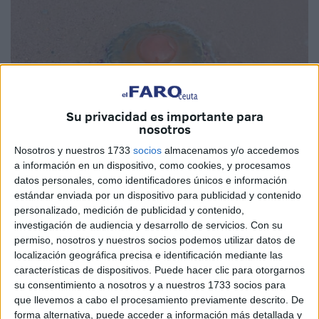
Su privacidad es importante para
nosotros
Nosotros y nuestros 1733
socios
almacenamos y/o accedemos
a información en un dispositivo, como cookies, y procesamos
Imagen: Ayuntamiento de Nules
datos personales, como identificadores únicos e información
estándar enviada por un dispositivo para publicidad y contenido
personalizado, medición de publicidad y contenido,
investigación de audiencia y desarrollo de servicios.
Con su
permiso, nosotros y nuestros socios podemos utilizar datos de
La llegada del verano trae consigo el aumento de las
localización geográfica precisa e identificación mediante las
temperaturas, pero también las
medusas
, que pueden
características de dispositivos. Puede hacer clic para otorgarnos
verse en la gran mayoría de costas de toda España,
su consentimiento a nosotros y a nuestros 1733 socios para
incluidas las de Ceuta
, pero este año en concreto ha
que llevemos a cabo el procesamiento previamente descrito. De
traído a las costas andaluzas una especie muy llamativa
forma alternativa, puede acceder a información más detallada y