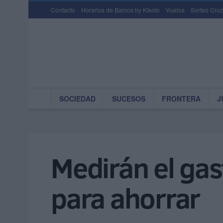
Contacto
Horarios de Barcos by Kikoto
Vuelos
Sorteo Cruz
SOCIEDAD
SUCESOS
FRONTERA
J
Medirán el gast
para ahorrar