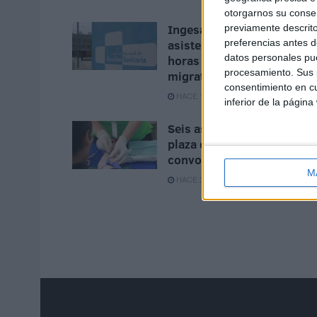
otorgarnos su conse
Ingesa presta 329
previamente descrito
preferencias antes d
asistencias en Ceuta en 24
datos personales pue
horas por la presión
procesamiento. Sus p
migratoria
consentimiento en cu
HACE 1 DÍA
inferior de la página
Seis aspirantes optan a un
plaza de ATS/DUE
convocada por la Ciudad
M
HACE 3 DÍAS