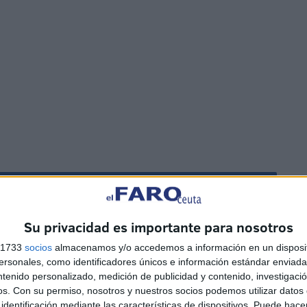
 a
Solidaridad carga contra la
Su privacidad es importante para nosotros
gestión del Ingesa tras la
s 1733
socios
almacenamos y/o accedemos a información en un disposit
e
crisis en Ceuta: "Los
sonales, como identificadores únicos e información estándar enviada 
sanitarios han sido
ntenido personalizado, medición de publicidad y contenido, investigaci
abandonados"
os.
Con su permiso, nosotros y nuestros socios podemos utilizar datos 
HACE 19 HORAS
identificación mediante las características de dispositivos. Puede hacer