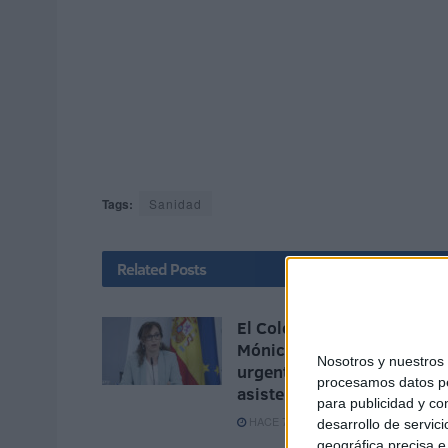
Tags:
Sanidad
Related
Posts
El Colegio de Médicos pide
Mónica García medidas
Nosotros y nuestro
urgentes ante la "catástrof
procesamos datos per
asistencial" en Ceuta
para publicidad y co
HACE 7 HORAS
desarrollo de servici
geográfica precisa e 