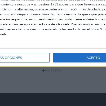
ntimiento a nosotros y a nuestros 1733 socios para que llevemos a ca
Treinta duchas y diez baños
. De forma alternativa, puede acceder a información más detallada y 
e otorgar o negar su consentimiento.
Tenga en cuenta que algún proc
para atender a los
de no requerir de su consentimiento, pero usted tiene el derecho de r
inmigrantes
referencias se aplicarán solo a este sitio web. Puede cambiar sus pref
HACE 3 DÍAS
alquier momento volviendo a este sitio y haciendo clic en el botón "Pri
 web.
a
Igualdad ofrece apoyo a
Ceuta para proteger a las
mujeres inmigrantes en
ÁS OPCIONES
ACEPTO
situación de especial
vulnerabilidad
HACE 3 DÍAS