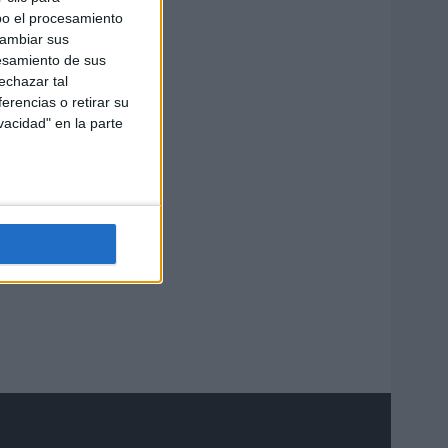
bo el procesamiento
cambiar sus
esamiento de sus
echazar tal
erencias o retirar su
vacidad" en la parte