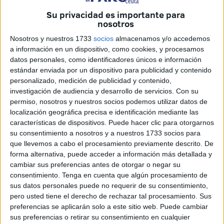
una nueva campaña de sensibilización denominada
Su privacidad es importante para
‘Muévete por el reciclaje’ destinada a estimular la
nosotros
implicación ciudadana y el compromiso social con la
Nosotros y nuestros 1733
socios
almacenamos y/o accedemos
recogida selectiva de envases ligeros. La iniciativa cuenta
a información en un dispositivo, como cookies, y procesamos
con un presupuesto de 27.479 euros que será
datos personales, como identificadores únicos e información
íntegramente sufragado por Ecoembes.
estándar enviada por un dispositivo para publicidad y contenido
personalizado, medición de publicidad y contenido,
Esta campaña, que comenzará en próximas fechas y se
investigación de audiencia y desarrollo de servicios.
Con su
permiso, nosotros y nuestros socios podemos utilizar datos de
prolongará hasta el primer trimestre de 2020, fue uno de
localización geográfica precisa e identificación mediante las
los principales asuntos tratados en la primera reunión del
características de dispositivos. Puede hacer clic para otorgarnos
grupo de trabajo creado para impulsar el Plan Integral de
su consentimiento a nosotros y a nuestros 1733 socios para
Residuos de la Ciudad, correspondiente al periodo 2018-
que llevemos a cabo el procesamiento previamente descrito. De
forma alternativa, puede acceder a información más detallada y
2022, una de las prioridades de la Viceconsejería de
cambiar sus preferencias antes de otorgar o negar su
Medio Ambiente. Este foro tiene previsto reunirse en
consentimiento.
Tenga en cuenta que algún procesamiento de
octubre manteniendo abiertos, además, permanentes
sus datos personales puede no requerir de su consentimiento,
canales de comunicación entre sus integrantes.
pero usted tiene el derecho de rechazar tal procesamiento. Sus
preferencias se aplicarán solo a este sitio web. Puede cambiar
Así, en el primer encuentro del grupo de trabajo, celebrado
sus preferencias o retirar su consentimiento en cualquier