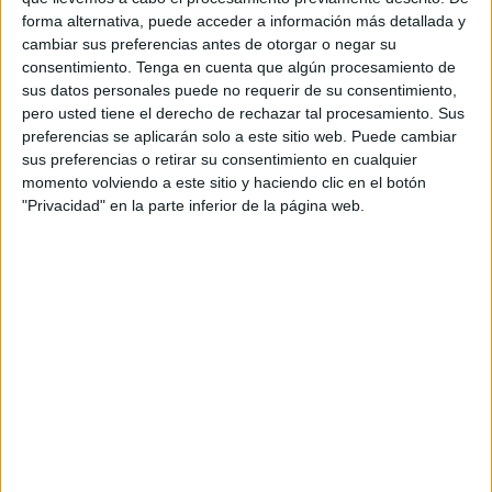
facultativos.
forma alternativa, puede acceder a información más detallada y
cambiar sus preferencias antes de otorgar o negar su
Roviralta sostuvo además que el rechazo al actual
consentimiento.
Tenga en cuenta que algún procesamiento de
sus datos personales puede no requerir de su consentimiento,
borrador del
Estatuto Marco
no se limita únicamente a los
pero usted tiene el derecho de rechazar tal procesamiento. Sus
profesionales médicos, sino que también ha encontrado
preferencias se aplicarán solo a este sitio web. Puede cambiar
oposición entre diferentes
comunidades autónomas
.
sus preferencias o retirar su consentimiento en cualquier
momento volviendo a este sitio y haciendo clic en el botón
Según señaló,
numerosos consejeros de Sanidad han
"Privacidad" en la parte inferior de la página web.
mostrado
su desacuerdo con un texto que, a su entender,
no contempla las necesidades específicas de los médicos.
El presidente sindical insistió en que la situación está
teniendo consecuencias directas sobre la asistencia
sanitaria. “Sin
médicos
no hay
sanidad
”, afirmó,
responsabilizando al Ministerio de mantener una postura
que, según dijo, agrava los problemas estructurales del
sistema.