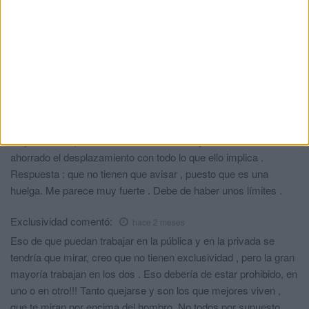
EL PACIENTE
Penoso
comentó:
hace 2 meses
Me parece una poca vergüenza! , lo que están haciendo con los
pacientes , esta mañana en la puerta del Hospital ,he podido
presenciar una mujer de avanzada edad y en silla de ruedas ,la
cual estaba indignada porque tenía cita y una vez allí, les has
dicho que no se les iba atender porque están en Huelga, la
mujer le dice que xk no le habían avisado y así se hubiese
ahorrado el desplazamiento con todo lo que ello implica .
Respuesta : que no tienen que avisar , puesto que es una
huelga. Me parece muy fuerte . Debe de haber unos límites .
Exclusividad
comentó:
hace 2 meses
Eso de que puedan trabajar en la pública y en la privada se
tendría que mirar, creo que no tienen exclusividad , pero la gran
mayoría trabajan en los dos . Eso debería de estar prohibido, en
uno o en otro!!! Tanto quejarse y son los que mejores viven ,
que te miran por encima del hombro. No todos por supuesto.