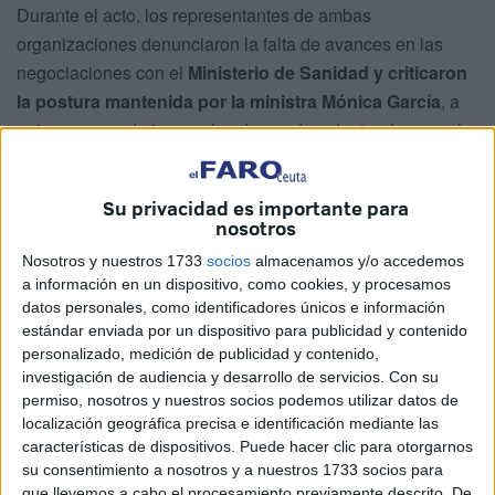
Durante el acto, los representantes de ambas
organizaciones denunciaron la falta de avances en las
negociaciones con el
Ministerio de Sanidad
y criticaron
la postura mantenida por la ministra
Mónica García
, a
quien acusan de ignorar las demandas planteadas por el
colectivo médico tras meses de movilizaciones.
Su privacidad es importante para
Un conflicto que se prolonga
nosotros
Nosotros y nuestros 1733
socios
almacenamos y/o accedemos
El presidente del
Sindicato Médico de Ceuta
,
Enrique
a información en un dispositivo, como cookies, y procesamos
Roviralta
, aseguró que la situación se ha convertido en
datos personales, como identificadores únicos e información
“un auténtico año de la marmota”, al
repetirse las
estándar enviada por un dispositivo para publicidad y contenido
protestas
sin que, según afirmó, exista una respuesta
personalizado, medición de publicidad y contenido,
investigación de audiencia y desarrollo de servicios.
Con su
efectiva por parte del Ministerio.
permiso, nosotros y nuestros socios podemos utilizar datos de
localización geográfica precisa e identificación mediante las
El dirigente sindical denunció
el “silencio”, el
características de dispositivos. Puede hacer clic para otorgarnos
“desprecio” y el “aislamiento”
que, a su juicio, está
su consentimiento a nosotros y a nuestros 1733 socios para
mostrando la ministra ante las reivindicaciones de los
que llevemos a cabo el procesamiento previamente descrito. De