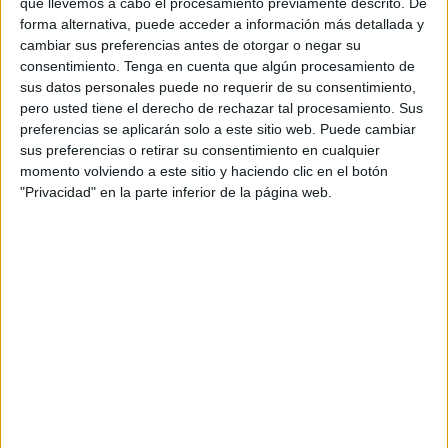
que llevemos a cabo el procesamiento previamente descrito. De
Anteproyecto del
Estatuto Marco
del Personal Estatutario
forma alternativa, puede acceder a información más detallada y
cambiar sus preferencias antes de otorgar o negar su
del Sistema Nacional de Salud.
consentimiento.
Tenga en cuenta que algún procesamiento de
sus datos personales puede no requerir de su consentimiento,
El COMCE destaca los principales puntos acordados en
pero usted tiene el derecho de rechazar tal procesamiento. Sus
dicho manifiesto, entre ellos que los Colegios de Médicos
preferencias se aplicarán solo a este sitio web. Puede cambiar
de España muestran su disconformidad con el contenido
sus preferencias o retirar su consentimiento en cualquier
del anteproyecto al considerar que "no responde a las
momento volviendo a este sitio y haciendo clic en el botón
necesidades reales de la profesión médica ni a las
"Privacidad" en la parte inferior de la página web.
condiciones de trabajo adecuadas".
La Asamblea General de la OMC, junto con las juntas
directivas de todos los Colegios de Médicos de España,
respaldan la convocatoria de protesta frente al Ministerio
de
Sanidad
el próximo 13 de febrero.
Asimismo, el Colegio Oficial de Médicos de Ceuta ha
enfatizado que este anteproyecto de ley no solo afecta a
cuestiones laborales, sino que tiene implicaciones directas