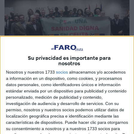
Su privacidad es importante para
nosotros
Nosotros y nuestros 1733
socios
almacenamos y/o accedemos
Imagen de archivo
a información en un dispositivo, como cookies, y procesamos
datos personales, como identificadores únicos e información
estándar enviada por un dispositivo para publicidad y contenido
personalizado, medición de publicidad y contenido,
El
Colegio Oficial de Médicos de Ceuta
ha informado de
investigación de audiencia y desarrollo de servicios.
Con su
que en la Asamblea General de la Organización Médica
permiso, nosotros y nuestros socios podemos utilizar datos de
localización geográfica precisa e identificación mediante las
Colegial (OMC) celebrada este pasado viernes, 31 de
características de dispositivos. Puede hacer clic para otorgarnos
enero, en Madrid se ha aprobado un manifiesto en el que
su consentimiento a nosotros y a nuestros 1733 socios para
se expresa un
"rotundo rechazo"
al borrador del