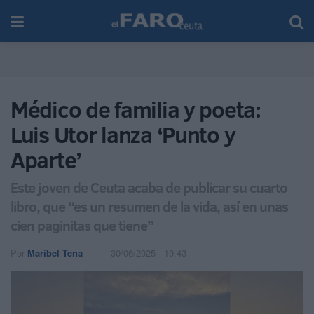
Médico de familia y poeta:
Luis Utor lanza ‘Punto y
Aparte’
Este joven de Ceuta acaba de publicar su cuarto
libro, que “es un resumen de la vida, así en unas
cien paginitas que tiene”
Por
Maribel Tena
30/06/2025 - 19:43