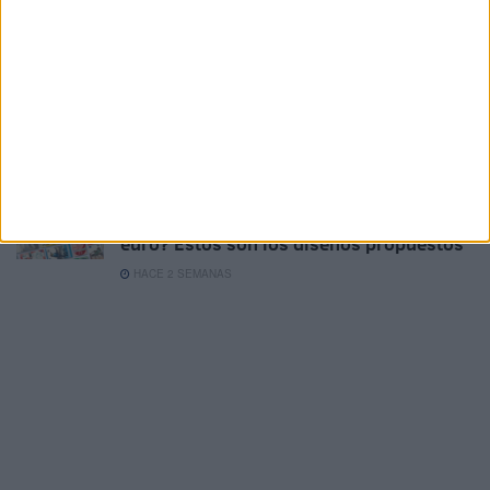
Maher Zain conquista las Murallas
Reales con una noche inolvidable
HACE 2 SEMANAS
Esviyei sorprende con Miiscla, un nuevo
álbum que rompe con su estilo anterior
HACE 2 SEMANAS
¿Cómo serán los nuevos billetes de
euro? Estos son los diseños propuestos
HACE 2 SEMANAS