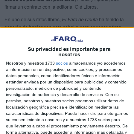
firmar un contrato con la editorial Olé Libros.
En uno de sus ratos libres,
El Faro de Ceuta
ha tenido la
ocasión de hablar con este caballa para conocer
cómo
compagina estas dos facetas
. Aunque no las únicas, ya
que
también probó suerte en el mundo de la música
Su privacidad es importante para
bajo el nombre de Canta.UTOR
, llegando a cantar junto a
nosotros
Pol 3.14.
Nosotros y nuestros 1733
socios
almacenamos y/o accedemos
a información en un dispositivo, como cookies, y procesamos
Su último trabajo, Punto y Aparte
datos personales, como identificadores únicos e información
estándar enviada por un dispositivo para publicidad y contenido
Hablando de su faceta como poeta, Luis Utor cuenta que
personalizado, medición de publicidad y contenido,
investigación de audiencia y desarrollo de servicios.
Con su
lleva “escribiendo desde chiquitillo, desde que tengo uso
permiso, nosotros y nuestros socios podemos utilizar datos de
de razón.
Este es el cuarto libro que publico, pero el
localización geográfica precisa e identificación mediante las
primero con apoyo editorial
”. Los otros fueron auto
características de dispositivos. Puede hacer clic para otorgarnos
editados.
su consentimiento a nosotros y a nuestros 1733 socios para
que llevemos a cabo el procesamiento previamente descrito. De
Por ello, contar con ese respaldo es lo que hace que este
forma alternativa, puede acceder a información más detallada y