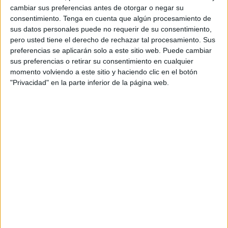
cambiar sus preferencias antes de otorgar o negar su
trabajo sea “un poquito más especial porque el hecho de
consentimiento.
Tenga en cuenta que algún procesamiento de
que
mandé mi borrador y les haya gustado, es algo
sus datos personales puede no requerir de su consentimiento,
que yo no imaginaba que podía pasar
”.
pero usted tiene el derecho de rechazar tal procesamiento. Sus
preferencias se aplicarán solo a este sitio web. Puede cambiar
Sobre el contenido de este poemario,
Punto y Aparte
sus preferencias o retirar su consentimiento en cualquier
“hace referencia a algo que he ido experimentando en mi
momento volviendo a este sitio y haciendo clic en el botón
vida y que yo creo que todos hemos tenido que afrontar
"Privacidad" en la parte inferior de la página web.
en algún momento, que es que, en el relato de la vida,
siempre toca en algún momento escribir un punto y
aparte para dejar paso a una mala racha
, cambiar de
tercio o experimentar algo nuevo”.
Así pues, “
fruto de una mala racha
, que suele ser cuando
termino dedicando más tiempo a la escritura,
salió esto.
Y
de ahí el título”, añade el joven caballa.