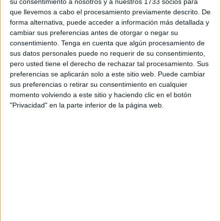
su consentimiento a nosotros y a nuestros 1733 socios para
El acto se desarrollará a partir de las 12.00 horas en el
que llevemos a cabo el procesamiento previamente descrito. De
Salón del Trono del Palacio de la Asamblea y contará con
forma alternativa, puede acceder a información más detallada y
la
presencia del secretario de Estado de Seguridad del
cambiar sus preferencias antes de otorgar o negar su
consentimiento.
Tenga en cuenta que algún procesamiento de
Ministerio de Interior
,
Rafael Pérez Ruiz.
sus datos personales puede no requerir de su consentimiento,
pero usted tiene el derecho de rechazar tal procesamiento. Sus
Comenzará con la interpretación musical de la saxofonista
preferencias se aplicarán solo a este sitio web. Puede cambiar
Isabel Fernández, y tras las palabras de bienvenida, se
sus preferencias o retirar su consentimiento en cualquier
dará lectura al acuerdo plenario de
concesión de la
momento volviendo a este sitio y haciendo clic en el botón
distinción, que es la de máxima categoría en el
"Privacidad" en la parte inferior de la página web.
Reglamento
para la concesión de distinciones honoríficas
de la Ciudad de Ceuta tras la Medalla de Oro y Brillantes –
sólo para la Familia Real-, y a la proyección de un vídeo.
Tras una segunda pieza musical se pasará a la imposición
de la distinción por parte del presidente de la Ciudad, al
jefe superior del Cuerpo Nacional de Policía,
Francisco
López Gordo
, en representación de los funcionarios
destinados en Ceuta.