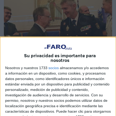
Su privacidad es importante para
nosotros
Nosotros y nuestros 1733
socios
almacenamos y/o accedemos
a información en un dispositivo, como cookies, y procesamos
datos personales, como identificadores únicos e información
El presidente del Gobierno de Ceuta,
Juan Vivas
, hará
estándar enviada por un dispositivo para publicidad y contenido
entrega este miércoles de la
Medalla de la Ciudad
en su
personalizado, medición de publicidad y contenido,
investigación de audiencia y desarrollo de servicios.
Con su
categoría de Oro a los funcionarios destinados en la
permiso, nosotros y nuestros socios podemos utilizar datos de
Jefatura Superior del Cuerpo Nacional de Policía
en
localización geográfica precisa e identificación mediante las
Ceuta.
características de dispositivos. Puede hacer clic para otorgarnos