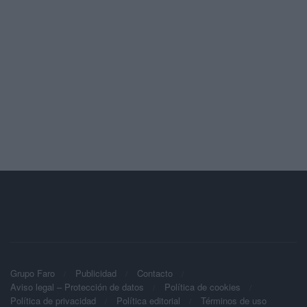
Grupo Faro
Publicidad
Contacto
Aviso legal – Protección de datos
Política de cookies
Política de privacidad
Política editorial
Términos de uso