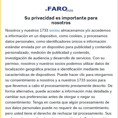
Es un homenaje
a este joven
ceutí
que
perdió su vida
en un trágico
accidente de tráfico
en
marzo de 2023
.
Su privacidad es importante para
Los localistas defienden que el fútbol base juega “un papel
nosotros
fundamental” en la formación y preparación futbolística y
Nosotros y nuestros 1733
socios
almacenamos y/o accedemos
deportiva de muchos jóvenes ceutíes, inculcando a los
a información en un dispositivo, como cookies, y procesamos
mismos, además, otros
valores como la convivencia
, el
datos personales, como identificadores únicos e información
estándar enviada por un dispositivo para publicidad y contenido
respeto y la superación personal.
personalizado, medición de publicidad y contenido,
investigación de audiencia y desarrollo de servicios.
Con su
El ejemplo de Ilias
permiso, nosotros y nuestros socios podemos utilizar datos de
localización geográfica precisa e identificación mediante las
“Ilias fue un
claro representante de dichos valores
características de dispositivos. Puede hacer clic para otorgarnos
su consentimiento a nosotros y a nuestros 1733 socios para
poniéndolos en práctica dentro y fuera del campo”, indican.
que llevemos a cabo el procesamiento previamente descrito. De
forma alternativa, puede acceder a información más detallada y
“Fue
un joven muy querido y respetado
por sus
cambiar sus preferencias antes de otorgar o negar su
compañeros, entrenadores, amigos y vecinos, quien hoy
consentimiento.
Tenga en cuenta que algún procesamiento de
permanece en el recuerdo de toda la ciudad
,
sus datos personales puede no requerir de su consentimiento,
especialmente entre la comunidad deportiva, en cada
pero usted tiene el derecho de rechazar tal procesamiento. Sus