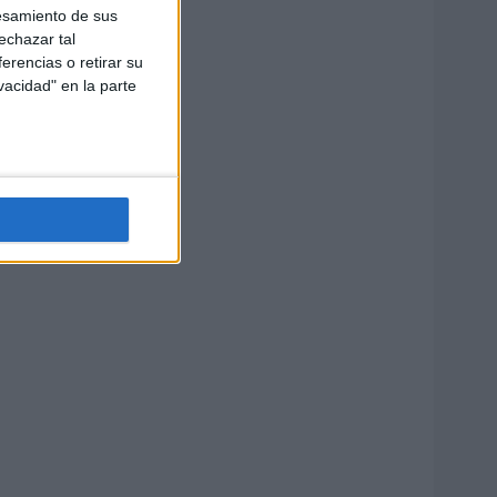
esamiento de sus
echazar tal
erencias o retirar su
vacidad" en la parte