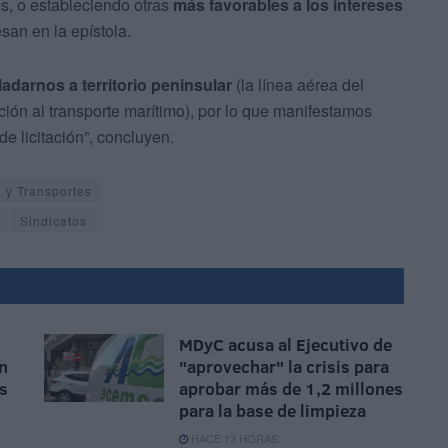
os, o estableciendo otras
más favorables a los intereses
an en la epístola.
darnos a territorio peninsular
(la línea aérea del
ión al transporte marítimo), por lo que manifestamos
e licitación”, concluyen.
 y Transportes
Sindicatos
MDyC acusa al Ejecutivo de
n
"aprovechar" la crisis para
as
aprobar más de 1,2 millones
para la base de limpieza
HACE 13 HORAS