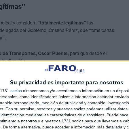
gítimas”
ndical y considera
“totalmente legítimas”
las
delegada del Gobierno, Cristina Pérez, que “tome cartas
a”.
ro de Transportes, Óscar Puente
, para que desde el
ta situación.
Su privacidad es importante para nosotros
s 1731
socios
almacenamos y/o accedemos a información en un disposit
sonales, como identificadores únicos e información estándar enviada 
ntenido personalizado, medición de publicidad y contenido, investigaci
os.
Con su permiso, nosotros y nuestros socios podemos utilizar datos 
identificación mediante las características de dispositivos. Puede hacer
ntimiento a nosotros y a nuestros 1731 socios para que llevemos a ca
nes de extrapeninsularidad de nuestra ciudad, hacen no
. De forma alternativa, puede acceder a información más detallada y 