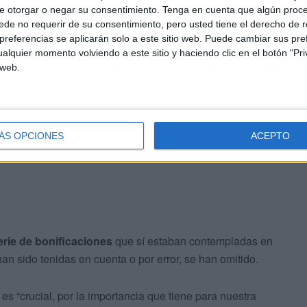
e otorgar o negar su consentimiento.
Tenga en cuenta que algún proc
el resto de España
a través del transporte marítimo, por
de no requerir de su consentimiento, pero usted tiene el derecho de r
afecta directamente a toda la ciudadanía a este lado del
referencias se aplicarán solo a este sitio web. Puede cambiar sus pref
alquier momento volviendo a este sitio y haciendo clic en el botón "Pri
 web.
arle su preocupación por una serie de cuestiones “que
s de a aquellas personas que opten por usar el
 nuestra ciudad”.
ÁS OPCIONES
ACEPTO
erie de bonificaciones
que sí estaban contempladas en
han sido tenidas en cuenta o por error, se han omitido.
s “crucial, por la importancia que tiene para nuestra