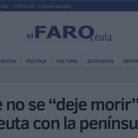
 Roja
COPE Ceuta
Portal del suscriptor
USTICIA
POLÍTICA
CULTURA
EDUCACIÓN
DEPO
no se “deje morir”
uta con la penínsu