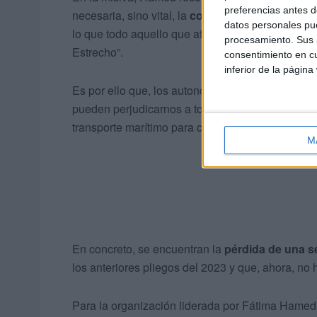
preferencias antes d
necesaria, sino vital, la
conexión marítima con 
datos personales pue
lo que todo aquello que afecte a esta línea, nos 
procesamiento. Sus p
Estrecho”.
consentimiento en cu
inferior de la página
Es por ello que, los autonomistas quieren mostr
pueden perjudicarnos a todos los ceutíes, ademá
transporte marítimo para cruzar el Estrecho hacia
M
En concreto, se encuentran la
pérdida de una s
los anteriores pliegos del 2023 y que, ahora, no 
Para la organización liderada por Fátima Hamed e