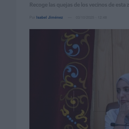
Recoge las quejas de los vecinos de esta 
Por
Isabel Jiménez
03/10/2025 - 12:48