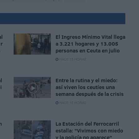
al
El Ingreso Mínimo Vital llega
ir
a 3.221 hogares y 13.005
a
personas en Ceuta en julio
HACE 15 HORAS
l
Entre la rutina y el miedo:
i
así viven los ceutíes una
semana después de la crisis
HACE 16 HORAS
n
La Estación del Ferrocarril
estalla: "Vivimos con miedo
y la policía no aparece"