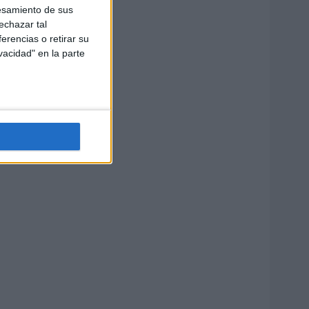
esamiento de sus
echazar tal
erencias o retirar su
vacidad" en la parte