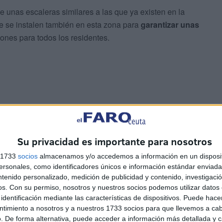
e unas escaleras similares a las que ya existen en la
ue se instalen también en esta zona para
garantizar unas
ones para todos los residentes.
derecho básico
que debe ser garantizado en todas las
as con mayores dificultades de comunicación como es el
Su privacidad es importante para nosotros
s 1733
socios
almacenamos y/o accedemos a información en un disposit
sonales, como identificadores únicos e información estándar enviada 
ntenido personalizado, medición de publicidad y contenido, investigaci
os.
Con su permiso, nosotros y nuestros socios podemos utilizar datos 
identificación mediante las características de dispositivos. Puede hacer
ntimiento a nosotros y a nuestros 1733 socios para que llevemos a ca
. De forma alternativa, puede acceder a información más detallada y 