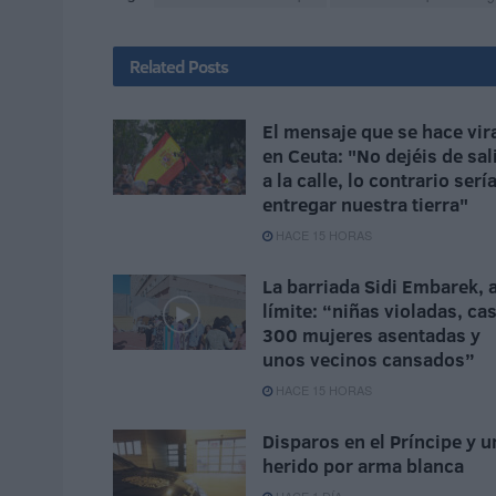
Related
Posts
El mensaje que se hace vir
en Ceuta: "No dejéis de sal
a la calle, lo contrario serí
entregar nuestra tierra"
HACE 15 HORAS
La barriada Sidi Embarek, a
límite: “niñas violadas, cas
300 mujeres asentadas y
unos vecinos cansados”
HACE 15 HORAS
Disparos en el Príncipe y u
herido por arma blanca