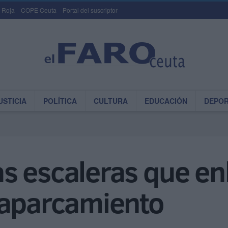
 Roja
COPE Ceuta
Portal del suscriptor
USTICIA
POLÍTICA
CULTURA
EDUCACIÓN
DEPO
s escaleras que en
 aparcamiento