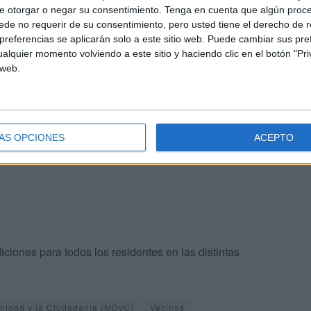
e otorgar o negar su consentimiento.
Tenga en cuenta que algún proc
ejería de Medio Ambiente, Servicios Urbanos y Vivienda
de no requerir de su consentimiento, pero usted tiene el derecho de r
dad posible
.
referencias se aplicarán solo a este sitio web. Puede cambiar sus pref
alquier momento volviendo a este sitio y haciendo clic en el botón "Pri
 web.
 petición vecinal, y está a la espera de que por parte del
 mejor
a los residentes de la barriada.
ÁS OPCIONES
ACEPTO
ciones para todos los residentes en las distintas
gnidad y la Ciudadanía (MDyC)
Vecinos