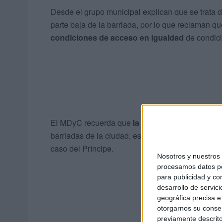
Desde el grupo municipal explican que se trata d
parte baja de la barriada, por lo que reclaman q
condiciones de acceso en igualdad
de condici
El MDyC recuerda que
la accesibilidad es un 
barriadas de la ciudad, especialmente en aquell
caso del Príncipe.
Nosotros y nuestro
procesamos datos per
para publicidad y co
desarrollo de servici
geográfica precisa e 
otorgarnos su conse
previamente descrito