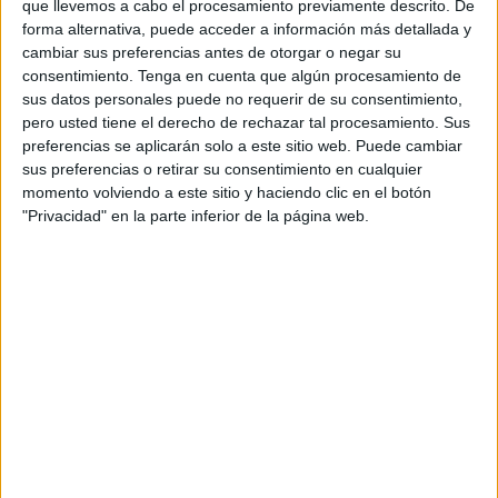
de la
barriada de Juan XXIII
.
que llevemos a cabo el procesamiento previamente descrito. De
forma alternativa, puede acceder a información más detallada y
En concreto, se trata de
cinco bloques que están
cambiar sus preferencias antes de otorgar o negar su
consentimiento.
Tenga en cuenta que algún procesamiento de
esperando una rehabilitación integral
, por lo que la
sus datos personales puede no requerir de su consentimiento,
instalación de ascensores supone una medida urgente y
pero usted tiene el derecho de rechazar tal procesamiento. Sus
vital para las personas con
movilidad reducida
.
preferencias se aplicarán solo a este sitio web. Puede cambiar
sus preferencias o retirar su consentimiento en cualquier
Los localistas han podido conocer en primera persona otro
momento volviendo a este sitio y haciendo clic en el botón
testimonio, en esta ocasión, de
una vecina del bloque 2
,
"Privacidad" en la parte inferior de la página web.
que
vive en una quinta planta sin ascensor
:
“El caso de
Mari Luz no es el único, como ella hay más personas y
la falta de un ascensor contribuye al deterioro en su
calidad de vida”.
De hecho,
el grupo municipal visitó esta barriada hace
tan solo un mes
para escuchar las reivindicaciones de un
vecino del bloque cinco que se encuentra con los mismos
problemas de accesibilidad.