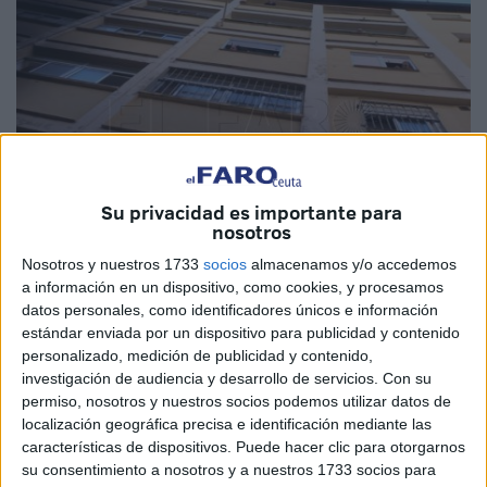
Su privacidad es importante para
nosotros
Nosotros y nuestros 1733
socios
almacenamos y/o accedemos
Imagen de archivo
a información en un dispositivo, como cookies, y procesamos
datos personales, como identificadores únicos e información
estándar enviada por un dispositivo para publicidad y contenido
personalizado, medición de publicidad y contenido,
El Movimiento por la Dignidad y la Ciudadanía (
MDyC
) de
investigación de audiencia y desarrollo de servicios.
Con su
permiso, nosotros y nuestros socios podemos utilizar datos de
Ceuta ha registrado una petición a la Consejería de Medio
localización geográfica precisa e identificación mediante las
Ambiente, Servicios Urbanos y Vivienda para solicitar que
características de dispositivos. Puede hacer clic para otorgarnos
se dote de
ascensores
las viviendas de titularidad pública
su consentimiento a nosotros y a nuestros 1733 socios para