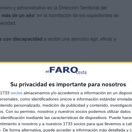
nico y administrativo en la Dirección Territorial del
 más de un año
” en la tramitación de los expedientes de
pacidad.
s con discapacidad
a recibir una atención ágil, eficaz y
Su privacidad es importante para nosotros
s 1733
socios
almacenamos y/o accedemos a información en un disposit
sonales, como identificadores únicos e información estándar enviada 
ntenido personalizado, medición de publicidad y contenido, investigaci
os.
Con su permiso, nosotros y nuestros socios podemos utilizar datos 
identificación mediante las características de dispositivos. Puede hacer
ntimiento a nosotros y a nuestros 1733 socios para que llevemos a ca
. De forma alternativa, puede acceder a información más detallada y 