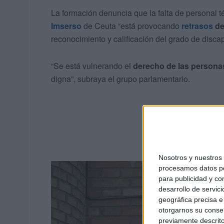
La formación denuncia que la falta de personal téc
Imserso
de Ceuta “está provocando
retrasos
de
reconocimiento y calificación del grado de disca
“Se está vulnerando el
derecho de las persona
digna”, subraya el grupo parlamentario.
Nosotros y nuestro
procesamos datos per
para publicidad y co
desarrollo de servici
geográfica precisa e 
otorgarnos su conse
previamente descrito