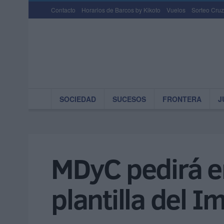
Contacto
Horarios de Barcos by Kikoto
Vuelos
Sorteo Cruz
SOCIEDAD
SUCESOS
FRONTERA
J
MDyC pedirá en
plantilla del I