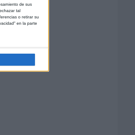
esamiento de sus
echazar tal
erencias o retirar su
vacidad" en la parte