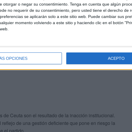
e otorgar o negar su consentimiento.
Tenga en cuenta que algún proc
gencia de respuestas
de no requerir de su consentimiento, pero usted tiene el derecho de r
referencias se aplicarán solo a este sitio web. Puede cambiar sus pref
alquier momento volviendo a este sitio y haciendo clic en el botón "Pri
onsidera que los problemas detectados en las últimas
 web.
o de un Ejecutivo negligente”
y de
años sin una
a pública
.
no asuma su responsabilidad y ofrezca
una explicación
ÁS OPCIONES
ACEPTO
los inmuebles públicos, así como un
calendario real de
de Ceuta son el resultado de la inacción institucional.
l reflejo de una gestión deficiente que pone en riesgo la
e el partido.