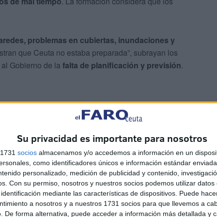
ios de mal tiempo
. La formación considera que los
paredes, problemas en cubiertas, inundaciones y
ran que Ceuta no estaba preparada”, subrayan los
 al Gobierno de la
falta de planificación y previsión
.
Su privacidad es importante para nosotros
n tres puntos concretos:
s 1731
socios
almacenamos y/o accedemos a información en un disposit
sonales, como identificadores únicos e información estándar enviada 
ción en Príncipe Felipe
ntenido personalizado, medición de publicidad y contenido, investigaci
tural prevista en
Juan XXIII
os.
Con su permiso, nosotros y nuestros socios podemos utilizar datos 
identificación mediante las características de dispositivos. Puede hacer
as de
Juan Carlos I
, proceso que, según la formación,
ntimiento a nosotros y a nuestros 1731 socios para que llevemos a ca
sos adquiridos.
. De forma alternativa, puede acceder a información más detallada y 