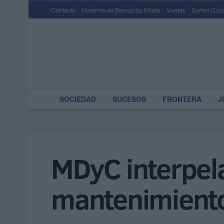
Contacto
Horarios de Barcos by Kikoto
Vuelos
Sorteo Cruz
SOCIEDAD
SUCESOS
FRONTERA
J
MDyC interpela
mantenimiento 