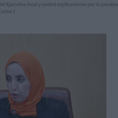
” del Ejecutivo local y pedirá explicaciones por la parali
Carlos I