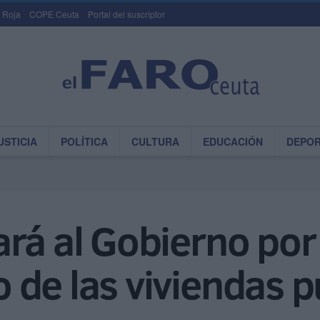
 Roja
COPE Ceuta
Portal del suscriptor
USTICIA
POLÍTICA
CULTURA
EDUCACIÓN
DEPO
rá al Gobierno por l
de las viviendas p