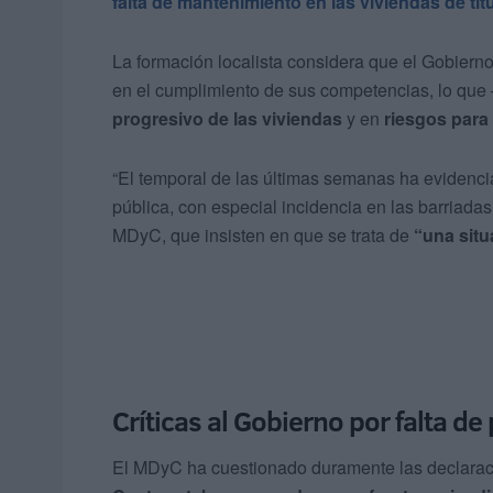
falta de mantenimiento en las viviendas de tit
La formación localista considera que el Gobier
en el cumplimiento de sus competencias, lo q
progresivo de las viviendas
y en
riesgos para
“El temporal de las últimas semanas ha evidencia
pública, con especial incidencia en las barriada
MDyC, que insisten en que se trata de
“una situ
Críticas al Gobierno por falta de
El MDyC ha cuestionado duramente las declara