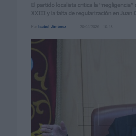
El partido localista critica la “negligencia
XXIII y la falta de regularización en Juan 
Por
Isabel Jiménez
20/02/2026 - 10:48