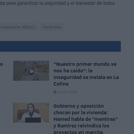
ta para garantizar la seguridad y el bienestar de todos
 Ciudadanía (MDyC)
Viviendas
io
“Nuestro primer mundo se
nos ha caído”: la
inseguridad se instala en La
Colina
HACE 3 DÍAS
Gobierno y oposición
chocan por la vivienda:
Hamed habla de "mentiras"
y Ramírez reivindica los
proyectos en marcha