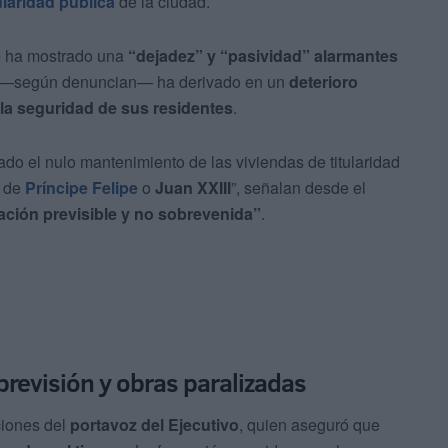
ularidad pública
de la ciudad.
no ha mostrado una
“dejadez” y “pasividad” alarmantes
ue —según denuncian— ha derivado en un
deterioro
 la seguridad de sus residentes
.
do el nulo mantenimiento de las viviendas de titularidad
s de
Príncipe Felipe
o
Juan XXIII
”, señalan desde el
ación previsible y no sobrevenida”
.
 previsión y obras paralizadas
ciones del
portavoz del Ejecutivo
, quien aseguró que