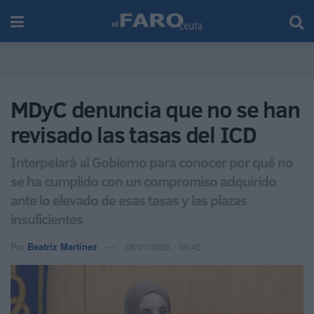
MDyC denuncia que no se han
revisado las tasas del ICD
Interpelará al Gobierno para conocer por qué no
se ha cumplido con un compromiso adquirido
ante lo elevado de esas tasas y las plazas
insuficientes
Por
Beatriz Martínez
08/01/2025 - 09:45