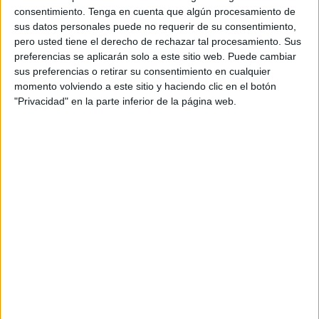
trasladado en numerosas ocasiones al Ejecutivo la
consentimiento.
Tenga en cuenta que algún procesamiento de
necesidad de
revisar las tarifas de las distintas
sus datos personales puede no requerir de su consentimiento,
pero usted tiene el derecho de rechazar tal procesamiento. Sus
prácticas deportivas
, alegando que estas siguen siendo
preferencias se aplicarán solo a este sitio web. Puede cambiar
“elevadas” y las plazas ofertadas “insuficientes”.
sus preferencias o retirar su consentimiento en cualquier
momento volviendo a este sitio y haciendo clic en el botón
De hecho, puntualiza la formación que encabeza Fatima
"Privacidad" en la parte inferior de la página web.
Hamed, el año pasado solicitó al Pleno un informe para la
revisión de los precios, así como la reducción del alquiler
de pistas en todas sus modalidades.
La formación critica la “inacción y la ausencia de
explicaciones” por parte del Ejecutivo: “Hace apenas un
par de meses, cuando parecía que el Área de Deportes lo
tenía ya todo preparado para proceder a ello, nos
encontramos con que se produce un nuevo bloqueo, en
esta ocasión, por parte del Área de Hacienda”, detallan en
un comunicado.