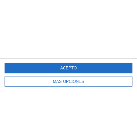
Tags:
deportes
Instituto Ceutí de Deportes (ICD)
Movimiento por la Dignidad y la Ciudadanía (MDyC)
Pleno de la Asamblea de Ceuta
Related
Posts
El Imperio AD Ceuta renueva a Alejandro
Rodríguez
ACEPTO
HACE 19 HORAS
MÁS OPCIONES
Ramia Maimón renueva con el BM
Estudiantes
HACE 19 HORAS
Sumar pide que España no organice con
Marruecos el Mundial de fútbol de 2030
HACE 21 HORAS