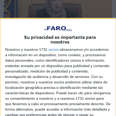
Su privacidad es importante para
nosotros
Imagen de archivo
Nosotros y nuestros 1731
socios
almacenamos y/o accedemos
a información en un dispositivo, como cookies, y procesamos
datos personales, como identificadores únicos e información
estándar enviada por un dispositivo para publicidad y contenido
personalizado, medición de publicidad y contenido,
El Movimiento por la Dignidad y la Ciudadanía
(MDyC)
investigación de audiencia y desarrollo de servicios.
Con su
preguntará en la próxima sesión de control del
Pleno de la
permiso, nosotros y nuestros socios podemos utilizar datos de
Asamblea
de Ceuta por qué no se han llevado a cabo aún
localización geográfica precisa e identificación mediante las
características de dispositivos. Puede hacer clic para otorgarnos
las modificaciones en las
tasas deportivas
que se aplican
su consentimiento a nosotros y a nuestros 1731 socios para
por parte del Instituto Ceutí de Deportes.
que llevemos a cabo el procesamiento previamente descrito. De
forma alternativa, puede acceder a información más detallada y
Los localistas exponen en una nota de prensa que han
cambiar sus preferencias antes de otorgar o negar su