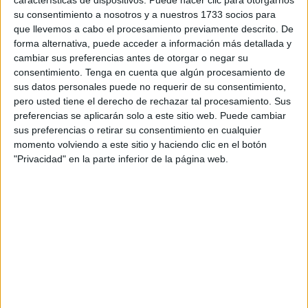
características de dispositivos. Puede hacer clic para otorgarnos
familias con niñas, niños y jóvenes menores de 16 años
su consentimiento a nosotros y a nuestros 1733 socios para
enmarcado en el
Plan Corresponsables
sigue siendo
que llevemos a cabo el procesamiento previamente descrito. De
una pesadilla tanto para las familias usuarias como
forma alternativa, puede acceder a información más detallada y
para la plantilla de trabajadoras
". Así lo ha defendido el
cambiar sus preferencias antes de otorgar o negar su
consentimiento.
Tenga en cuenta que algún procesamiento de
Movimiento por la Dignidad y la Ciudadanía (MDyC)
,
sus datos personales puede no requerir de su consentimiento,
quien ha vuelto a denunciar la "
nefasta gestión"
de este
pero usted tiene el derecho de rechazar tal procesamiento. Sus
servicio en Ceuta.
preferencias se aplicarán solo a este sitio web. Puede cambiar
sus preferencias o retirar su consentimiento en cualquier
Según ha denunciado la formación localista en nota de
momento volviendo a este sitio y haciendo clic en el botón
prensa, una familia que "cumplía todos los requisitos" para
"Privacidad" en la parte inferior de la página web.
recibir la ayuda ha visto
rechazada su solicitud
por “
falta
de disponibilidad presupuestaria
”.
Exigen que se garantice la ayuda a
todas las familias que la necesiten
De esta manera, la formación ha solicitado información
sobre la gestión de esta línea de
ayudas para facilitar la