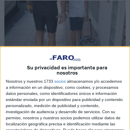
Su privacidad es importante para
nosotros
Nosotros y nuestros 1733
socios
almacenamos y/o accedemos
a información en un dispositivo, como cookies, y procesamos
Imagen de archivo
datos personales, como identificadores únicos e información
estándar enviada por un dispositivo para publicidad y contenido
personalizado, medición de publicidad y contenido,
investigación de audiencia y desarrollo de servicios.
Con su
"El
Servicio de Ayuda a Domicilio
para el apoyo
permiso, nosotros y nuestros socios podemos utilizar datos de
específico de las necesidades de
conciliación
de las
localización geográfica precisa e identificación mediante las