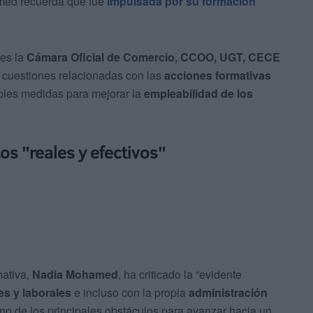
amed recuerda que fue
impulsada por su formación
tes la
Cámara Oficial de Comercio, CCOO, UGT, CECE
cuestiones relacionadas con las
acciones formativas
ibles medidas para mejorar la
empleabilidad de los
s "reales y efectivos"
mativa,
Nadia Mohamed
, ha criticado la “evidente
es y laborales
e incluso con la propia
administración
 uno de los principales obstáculos para avanzar hacia un