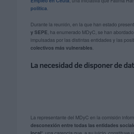
Empleo en Ceuta
, una iniciativa que Fatima H
política
.
Durante la reunión, en la que han estado presen
y SEPE
, ha enumerado MDyC, se han abordado 
impulsadas por las distintas entidades y las pos
colectivos más vulnerables
.
La necesidad de disponer de dato
La representante del MDyC en la comisión infor
desconexión entre todas las entidades social
local
”, una carencia que, a su juicio, constituye