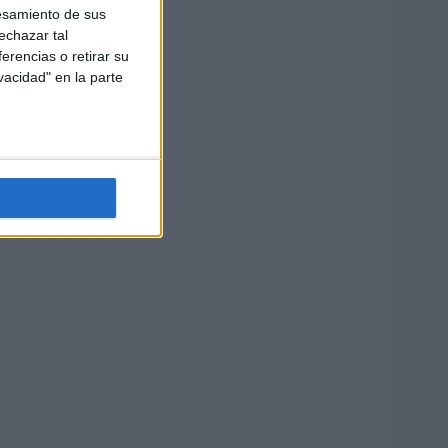
esamiento de sus
echazar tal
erencias o retirar su
vacidad" en la parte