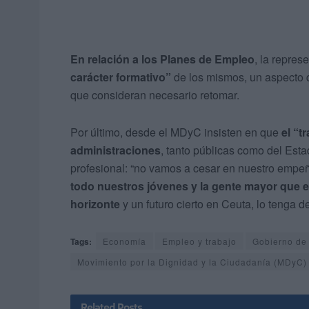
En relación a los Planes de Empleo
, la repre
carácter formativo”
de los mismos, un aspecto q
que consideran necesario retomar.
Por último, desde el MDyC insisten en que
el “t
administraciones
, tanto públicas como del Esta
profesional: “no vamos a cesar en nuestro empeñ
todo nuestros jóvenes y la gente mayor que 
horizonte
y un futuro cierto en Ceuta, lo tenga d
Tags:
Economía
Empleo y trabajo
Gobierno de
Movimiento por la Dignidad y la Ciudadanía (MDyC)
Related
Posts