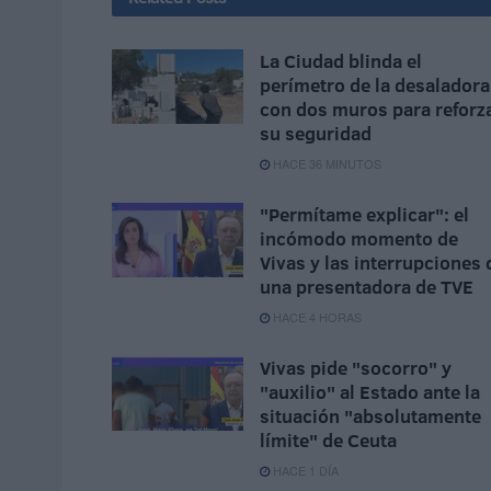
La Ciudad blinda el
perímetro de la desaladora
con dos muros para reforz
su seguridad
HACE 36 MINUTOS
"Permítame explicar": el
incómodo momento de
Vivas y las interrupciones 
una presentadora de TVE
HACE 4 HORAS
Vivas pide "socorro" y
"auxilio" al Estado ante la
situación "absolutamente
límite" de Ceuta
HACE 1 DÍA