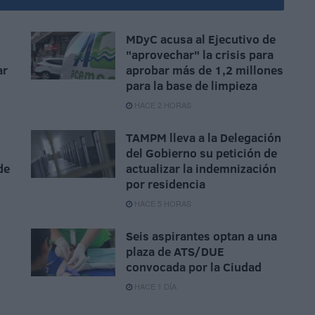
MDyC acusa al Ejecutivo de
"aprovechar" la crisis para
ar
aprobar más de 1,2 millones
para la base de limpieza
HACE 2 HORAS
TAMPM lleva a la Delegación
del Gobierno su petición de
de
actualizar la indemnización
por residencia
HACE 5 HORAS
Seis aspirantes optan a una
plaza de ATS/DUE
convocada por la Ciudad
HACE 1 DÍA