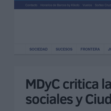
Contacto
Horarios de Barcos by Kikoto
Vuelos
Sorteo Cruz
SOCIEDAD
SUCESOS
FRONTERA
J
MDyC critica l
sociales y Ci