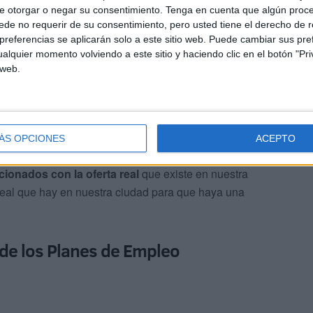
e otorgar o negar su consentimiento.
Tenga en cuenta que algún proc
danía
a una información clara y centralizada.
de no requerir de su consentimiento, pero usted tiene el derecho de r
referencias se aplicarán solo a este sitio web. Puede cambiar sus pref
alquier momento volviendo a este sitio y haciendo clic en el botón "Pri
 web.
iones de difícil cobertura
, ya que el actual no se ajusta
ÁS OPCIONES
ACEPTO
ón, que explican que una vez realizado el estudio, "esas
cionados con la oferta real
que existe en nuestra
real que hay en nuestra ciudad para que haya una
 de los Planes de Empleo