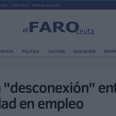
 Roja
COPE Ceuta
Portal del suscriptor
USTICIA
POLÍTICA
CULTURA
EDUCACIÓN
DEPO
a "desconexión" en
udad en empleo