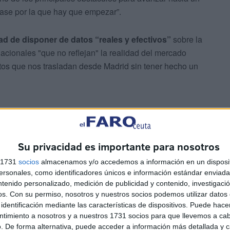
base por la que hay que empezar”.
ad de disponer de datos “reales y efectivos”
sobre la
nacionales "que no reflejan" la realidad del mercado
tos que nos trasladan desde Madrid sin tener hecho un
Su privacidad es importante para nosotros
s 1731
socios
almacenamos y/o accedemos a información en un disposit
unifique toda la oferta formativa
sonales, como identificadores únicos e información estándar enviada 
ntenido personalizado, medición de publicidad y contenido, investigaci
os.
Con su permiso, nosotros y nuestros socios podemos utilizar datos 
identificación mediante las características de dispositivos. Puede hacer
 de una página web o aplicación
donde se
unifique
ntimiento a nosotros y a nuestros 1731 socios para que llevemos a ca
. De forma alternativa, puede acceder a información más detallada y 
 tanto para personal cualificado como no cualificado, con