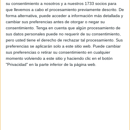
su consentimiento a nosotros y a nuestros 1733 socios para
que llevemos a cabo el procesamiento previamente descrito. De
El
Movimiento por la Dignidad y la Ciudadanía (MDyC)
forma alternativa, puede acceder a información más detallada y
de Ceuta
va a proponer en la próxima
sesión resolutiva
cambiar sus preferencias antes de otorgar o negar su
del Pleno
que se adopten las medidas necesarias para
consentimiento.
Tenga en cuenta que algún procesamiento de
habilitar
campamentos de verano
adaptados a
menores
sus datos personales puede no requerir de su consentimiento,
con necesidades especiales
que puedan garantizar una
pero usted tiene el derecho de rechazar tal procesamiento. Sus
preferencias se aplicarán solo a este sitio web. Puede cambiar
atención especializada y una dotación de recursos
sus preferencias o retirar su consentimiento en cualquier
suficientes.
momento volviendo a este sitio y haciendo clic en el botón
"Privacidad" en la parte inferior de la página web.
El objetivo es valorar líneas de apoyo para que aquellas
familias con mayores dificultades económicas
puedan
hacer uso de los mismos, permitiendo así una mayor
facilidad para la conciliación laboral y familiar.
Los localistas reivindican que los menores con
necesidades especiales disfruten de las mismas
actividades que el resto
“sin distinciones, ni barreras”.