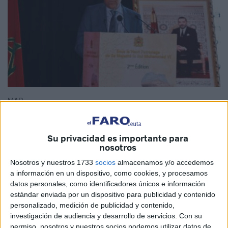
MAP
Su privacidad es importante para
nosotros
El ministro de Enseñanza Superior, Investigación
Científica e Innovación, Abdellatif Miraoui, afirmó, este
Nosotros y nuestros 1733
socios
almacenamos y/o accedemos
a información en un dispositivo, como cookies, y procesamos
sábado en Dakhla, que de un total de 23.411 estudiantes
datos personales, como identificadores únicos e información
extranjeros matriculados en Marruecos en 2021, 19.256
estándar enviada por un dispositivo para publicidad y contenido
son de origen africano, es decir cerca del 83%.
personalizado, medición de publicidad y contenido,
investigación de audiencia y desarrollo de servicios.
Con su
Interviniendo en la apertura de la 2ª edición del foro MD
permiso, nosotros y nuestros socios podemos utilizar datos de