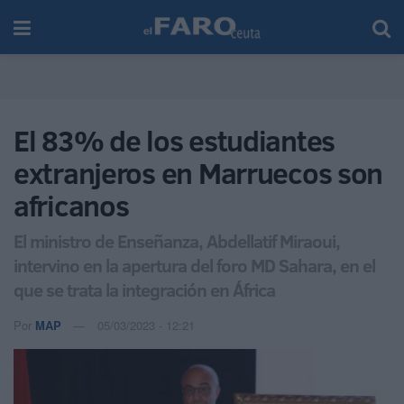
El 83% de los estudiantes
extranjeros en Marruecos son
africanos
El ministro de Enseñanza, Abdellatif Miraoui,
intervino en la apertura del foro MD Sahara, en el
que se trata la integración en África
Por
MAP
05/03/2023 - 12:21