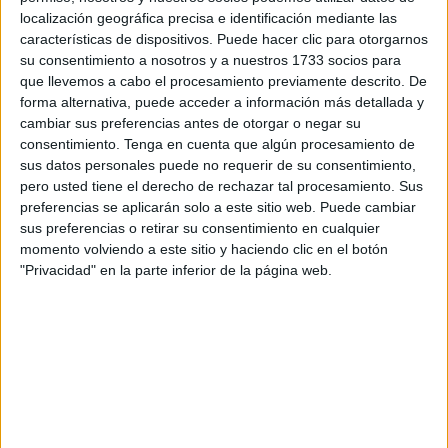
Sahara bajo el lema "Marruecos en África, una elección
localización geográfica precisa e identificación mediante las
características de dispositivos. Puede hacer clic para otorgarnos
Real para un continente global e integrado", Miraoui
su consentimiento a nosotros y a nuestros 1733 socios para
señaló que este aumento sostenido del número global de
que llevemos a cabo el procesamiento previamente descrito. De
estudiantes africanos en las universidades e instituciones
forma alternativa, puede acceder a información más detallada y
de enseñanza superior marroquíes, refleja la implicación
cambiar sus preferencias antes de otorgar o negar su
consentimiento.
Tenga en cuenta que algún procesamiento de
efectiva del Reino en el refuerzo de sus vínculos de
sus datos personales puede no requerir de su consentimiento,
cooperación con los socios del continente, y ello, en el
pero usted tiene el derecho de rechazar tal procesamiento. Sus
marco de los programas de movilidad de estudiantes y
preferencias se aplicarán solo a este sitio web. Puede cambiar
profesores-investigadores.
sus preferencias o retirar su consentimiento en cualquier
momento volviendo a este sitio y haciendo clic en el botón
En este contexto, Miraoui afirmó que la asociación entre
"Privacidad" en la parte inferior de la página web.
las universidades marroquíes y sus homólogas africanas
se ha reforzado aún más en el ámbito de la formación de
formadores, además de los proyectos conjuntos de
investigación y desarrollo que abarcan sectores
prioritarios.
El responsable gubernamental señaló también que