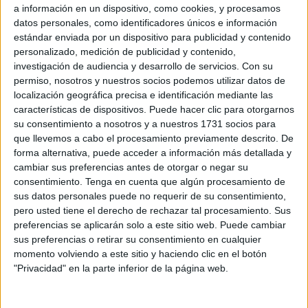
a información en un dispositivo, como cookies, y procesamos
mítico Hércules, o Heracles (según la terminología que
datos personales, como identificadores únicos e información
desee cada uno), figura central en la simbología de esta
estándar enviada por un dispositivo para publicidad y contenido
carrera que mezcla historia, leyenda y pasión por el
personalizado, medición de publicidad y contenido,
ciclismo.
investigación de audiencia y desarrollo de servicios.
Con su
permiso, nosotros y nuestros socios podemos utilizar datos de
El pistoletazo de salida tuvo lugar en un escenario mítico,
localización geográfica precisa e identificación mediante las
características de dispositivos. Puede hacer clic para otorgarnos
que repite por tercer año consecutivo
: las Murallas
su consentimiento a nosotros y a nuestros 1731 socios para
Reales de Ceuta, enclave patrimonial cargado de historia
que llevemos a cabo el procesamiento previamente descrito. De
que sirvió como punto de inicio para esta prueba dominical
forma alternativa, puede acceder a información más detallada y
matutina, la cual ofreció una estampa única y espectacular
cambiar sus preferencias antes de otorgar o negar su
consentimiento.
Tenga en cuenta que algún procesamiento de
del ciclismo en su versión más urbana.
sus datos personales puede no requerir de su consentimiento,
pero usted tiene el derecho de rechazar tal procesamiento. Sus
preferencias se aplicarán solo a este sitio web. Puede cambiar
sus preferencias o retirar su consentimiento en cualquier
momento volviendo a este sitio y haciendo clic en el botón
"Privacidad" en la parte inferior de la página web.