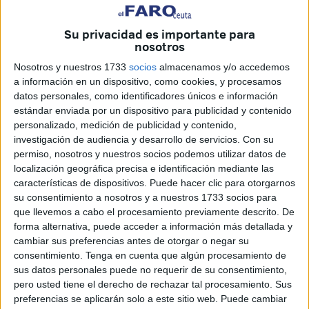
quiere destacar la participación de profesionales sanitarios
(
matronas
), trabajadores del
Hospital Universitario de
Su privacidad es importante para
Ceuta (HUCE)
, en una
misión técnica de salud materno-
nosotros
infantil
desarrollada en los
campamentos de refugiados
Nosotros y nuestros 1733
socios
almacenamos y/o accedemos
saharauis
, orientada a reforzar las capacidades clínicas
a información en un dispositivo, como cookies, y procesamos
para la reducción de la asfixia perinatal y la mortalidad
datos personales, como identificadores únicos e información
estándar enviada por un dispositivo para publicidad y contenido
neonatal temprana.
personalizado, medición de publicidad y contenido,
investigación de audiencia y desarrollo de servicios.
Con su
La intervención se ha llevado a cabo en el marco de un
permiso, nosotros y nuestros socios podemos utilizar datos de
proyecto impulsado por la
FECADIZ (Federación
localización geográfica precisa e identificación mediante las
Provincial de Cádiz de Asociaciones Solidarias con el
características de dispositivos. Puede hacer clic para otorgarnos
Sáhara)
y subvencionado por la
Diputación Provincial de
su consentimiento a nosotros y a nuestros 1733 socios para
que llevemos a cabo el procesamiento previamente descrito. De
Cádiz
, cuyo respaldo institucional ha resultado
forma alternativa, puede acceder a información más detallada y
fundamental para hacer posible el desplazamiento y la
cambiar sus preferencias antes de otorgar o negar su
actuación del equipo técnico.
consentimiento.
Tenga en cuenta que algún procesamiento de
sus datos personales puede no requerir de su consentimiento,
El informe final ha sido elaborado tras la misión realizada
pero usted tiene el derecho de rechazar tal procesamiento. Sus
en
enero de 2026
por la comisión experta integrada por
preferencias se aplicarán solo a este sitio web. Puede cambiar