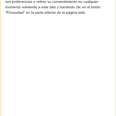
Ana Mª Ramírez, Joaquín Morales, Isabel García y
José
sus preferencias o retirar su consentimiento en cualquier
momento volviendo a este sitio y haciendo clic en el botón
Antonio Campos
, en colaboración con FECADIZ y el
"Privacidad" en la parte inferior de la página web.
Ministerio de Salud Pública de la República Árabe
Saharaui Democrática (RASD).
La actuación forma parte del
Programa Integral para la