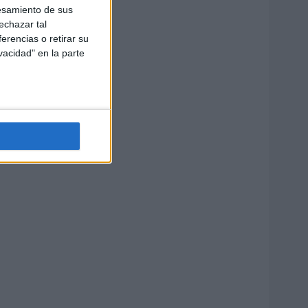
esamiento de sus
echazar tal
erencias o retirar su
vacidad" en la parte