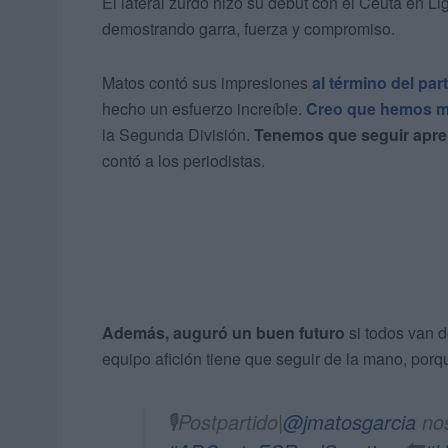
El lateral zurdo hizo su debut con el Ceuta en Li
demostrando garra, fuerza y compromiso.
Matos contó sus impresiones
al término del par
hecho un esfuerzo increíble.
Creo que hemos m
la Segunda División.
Tenemos que seguir apren
contó a los periodistas.
Además, auguró un buen futuro
si todos van d
equipo afición tiene que seguir de la mano, por
🎙️Postpartido|
@jmatosgarcia
nos