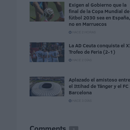
Exigen al Gobierno que la
final de la Copa Mundial de
fútbol 2030 sea en España
no en Marruecos
HACE 2 HORAS
La AD Ceuta conquista el X
Trofeo de Feria (2-1)
HACE 2 DÍAS
Aplazado el amistoso entr
el Ittihad de Tánger y el FC
Barcelona
HACE 3 DÍAS
Comments
3