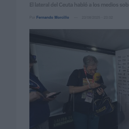
El lateral del Ceuta habló a los medios so
Por
Fernando Morcillo
23/08/2025 - 23:02