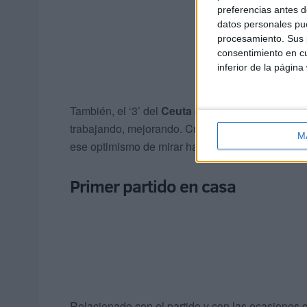
preferencias antes d
datos personales pue
procesamiento. Sus p
consentimiento en cu
inferior de la página
También, el ‘3’ del
Ceuta quiso lanzar un mens
trabajando, mejorando. Creo que el equipo ha da
M
ese optimismo de mirar hacia adelante”.
Primer partido en casa
Relacionado con el partido y con las ocasiones 