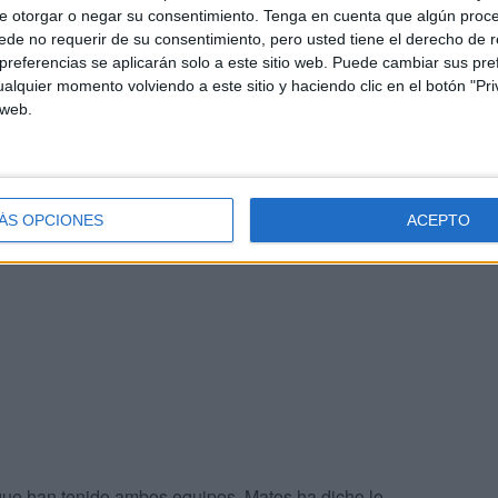
e otorgar o negar su consentimiento.
Tenga en cuenta que algún proc
de no requerir de su consentimiento, pero usted tiene el derecho de r
referencias se aplicarán solo a este sitio web. Puede cambiar sus pref
alquier momento volviendo a este sitio y haciendo clic en el botón "Pri
 web.
aje de esperanza
: “Hay que seguir luchando, seguir
do un paso hoy adelante, se tiene que ver esa ilusión,
ÁS OPCIONES
ACEPTO
que han tenido ambos equipos, Matos ha dicho lo