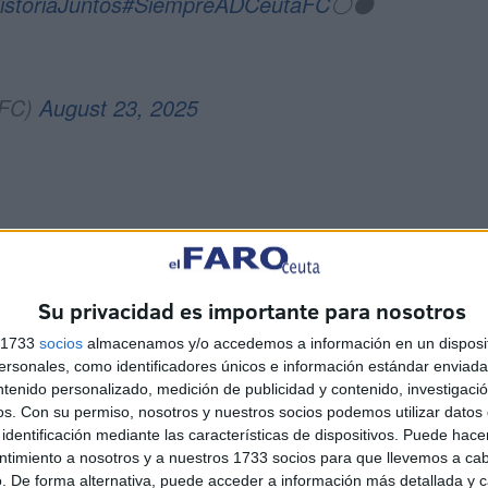
istoriaJuntos
#SiempreADCeutaFC
⚪️⚫️
_FC)
August 23, 2025
Su privacidad es importante para nosotros
s 1733
socios
almacenamos y/o accedemos a información en un disposit
onto las esperanzas del Ceuta
y es que cayó como un
sonales, como identificadores únicos e información estándar enviada 
os: “Al final, ellos han tenido esa ocasión. Se han puesto
ntenido personalizado, medición de publicidad y contenido, investigaci
os.
Con su permiso, nosotros y nuestros socios podemos utilizar datos 
 que el equipo no se ha dejado caer, ha seguido ahí
identificación mediante las características de dispositivos. Puede hacer
 ha entrado, creo que también por mérito de del portero
ntimiento a nosotros y a nuestros 1733 socios para que llevemos a ca
ión de Yáñez.
. De forma alternativa, puede acceder a información más detallada y 