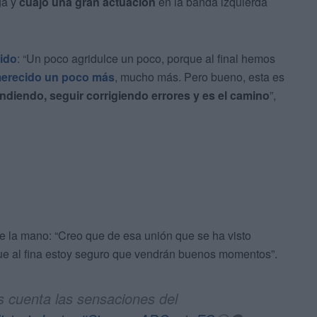
ga y
cuajó una gran actuación
en la banda izquierda
tido
: “Un poco agridulce un poco, porque al final hemos
erecido un poco más
, mucho más. Pero bueno, esta es
diendo, seguir corrigiendo errores y es el camino
”,
e la mano: “Creo que de esa unión que se ha visto
que al fina estoy seguro que vendrán buenos momentos”.
 cuenta las sensaciones del