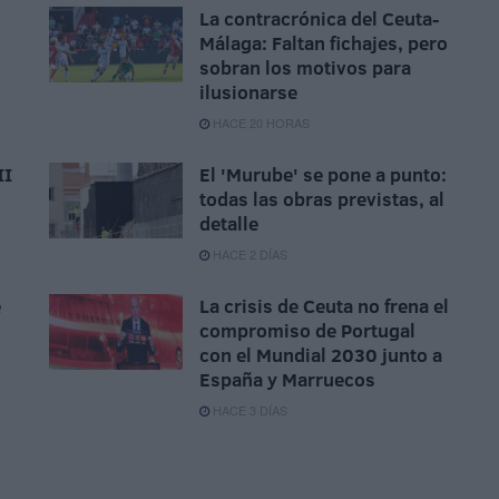
La contracrónica del Ceuta-
Málaga: Faltan fichajes, pero
,
sobran los motivos para
ilusionarse
HACE 20 HORAS
II
El 'Murube' se pone a punto:
todas las obras previstas, al
detalle
HACE 2 DÍAS
e
La crisis de Ceuta no frena el
compromiso de Portugal
con el Mundial 2030 junto a
España y Marruecos
HACE 3 DÍAS