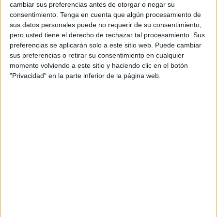
arma de servicio durante una operación de seguridad
cambiar sus preferencias antes de otorgar o negar su
destinada a detener a un individuo de 42 años,
consentimiento.
Tenga en cuenta que algún procesamiento de
sospechoso de estar implicado en homicidios voluntarios y
sus datos personales puede no requerir de su consentimiento,
pero usted tiene el derecho de rechazar tal procesamiento. Sus
tentativas de homicidio voluntario contra cuatro mujeres de
preferencias se aplicarán solo a este sitio web. Puede cambiar
una misma familia. En este espantoso crimen, tres de las
sus preferencias o retirar su consentimiento en cualquier
víctimas han muerto.
momento volviendo a este sitio y haciendo clic en el botón
"Privacidad" en la parte inferior de la página web.
Según los primeros elementos de la investigación, el
sospechoso habría entrado en el domicilio de sus vecinos,
sin ninguna razón aparente y lógica, al menos en esta fase
de la investigación, matando con cuchillos a tres mujeres
de 76, 45 y 19 años, e hiriendo a una cuarta víctima, indica
un comunicado de la Dirección General de la Seguridad
Nacional (DGSN).
Los policías intervinieron para neutralizar al sospechoso,
que se encontraba en estado impulsivo y se había
atrincherado en la casa de las víctimas, y se vieron