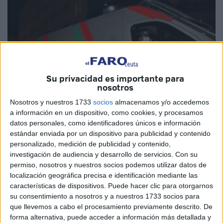
Su privacidad es importante para
nosotros
Nosotros y nuestros 1733
socios
almacenamos y/o accedemos
a información en un dispositivo, como cookies, y procesamos
datos personales, como identificadores únicos e información
estándar enviada por un dispositivo para publicidad y contenido
personalizado, medición de publicidad y contenido,
Imagen de archivo
investigación de audiencia y desarrollo de servicios.
Con su
permiso, nosotros y nuestros socios podemos utilizar datos de
localización geográfica precisa e identificación mediante las
características de dispositivos. Puede hacer clic para otorgarnos
Agentes de la Prefectura de Policía de Uxda (noreste de
su consentimiento a nosotros y a nuestros 1733 socios para
que llevemos a cabo el procesamiento previamente descrito. De
Marruecos) se vieron obligados, el domingo, a utilizar su
forma alternativa, puede acceder a información más detallada y