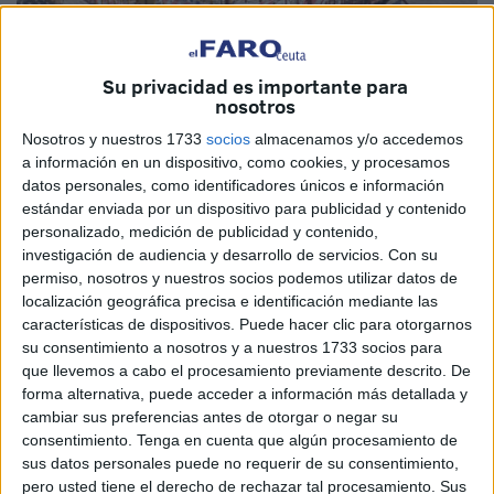
Su privacidad es importante para
nosotros
Nosotros y nuestros 1733
socios
almacenamos y/o accedemos
a información en un dispositivo, como cookies, y procesamos
datos personales, como identificadores únicos e información
estándar enviada por un dispositivo para publicidad y contenido
personalizado, medición de publicidad y contenido,
Hace ya más de un mes que echaron abajo la popular
investigación de audiencia y desarrollo de servicios.
Con su
hamburguesería de El Mehdi, ubicada junto a la parada de
permiso, nosotros y nuestros socios podemos utilizar datos de
localización geográfica precisa e identificación mediante las
autobús de San Antonio. Desde entonces, nada. Solo
características de dispositivos. Puede hacer clic para otorgarnos
unas vallas que encierran el desastre, unos escombros
su consentimiento a nosotros y a nuestros 1733 socios para
que siguen en el mismo sitio y una sensación de
que llevemos a cabo el procesamiento previamente descrito. De
abandono que cala hondo en toda persona que transita
forma alternativa, puede acceder a información más detallada y
cambiar sus preferencias antes de otorgar o negar su
esa zona, que son muchas.
consentimiento.
Tenga en cuenta que algún procesamiento de
sus datos personales puede no requerir de su consentimiento,
Cuesta creer que, en pleno verano, cuando muchos
pero usted tiene el derecho de rechazar tal procesamiento. Sus