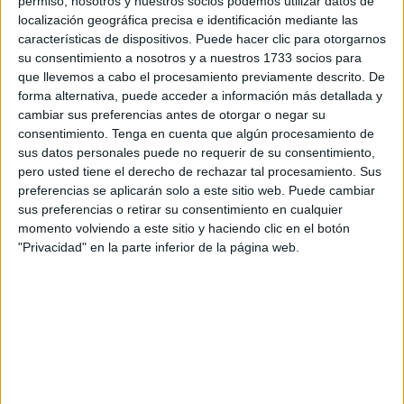
aún por llegar.
permiso, nosotros y nuestros socios podemos utilizar datos de
localización geográfica precisa e identificación mediante las
La propagación de la gripe en estas fechas del año son un
características de dispositivos. Puede hacer clic para otorgarnos
su consentimiento a nosotros y a nuestros 1733 socios para
aliciente para que la demanda crezca más de lo habitual.
que llevemos a cabo el procesamiento previamente descrito. De
La preocupación de los
usuarios al notar síntomas
, los
forma alternativa, puede acceder a información más detallada y
lleva a las consultas y, de este modo, los clínicos locales
cambiar sus preferencias antes de otorgar o negar su
reciben a más vecinos de lo común.
consentimiento.
Tenga en cuenta que algún procesamiento de
sus datos personales puede no requerir de su consentimiento,
Los médicos coinciden en que en estos meses suele darse
pero usted tiene el derecho de rechazar tal procesamiento. Sus
preferencias se aplicarán solo a este sitio web. Puede cambiar
un aumento de demanda, un hecho que deriva
sus preferencias o retirar su consentimiento en cualquier
directamente del ascenso de casos de esta afección. A la
momento volviendo a este sitio y haciendo clic en el botón
ciudad siempre suele llegar más tarde por cuestiones
"Privacidad" en la parte inferior de la página web.
geográficas y climatológicas, tal y como apunta Julián
Domínguez, especialista de la unidad preventiva del
hospital
. Este mismo profesional indica que, en estos
supuestos, lo más recomendable es contratar a personal
adicional y potenciar todas las pautas de prevención con
la finalidad de sobrellevar la oleada de esta enfermedad.