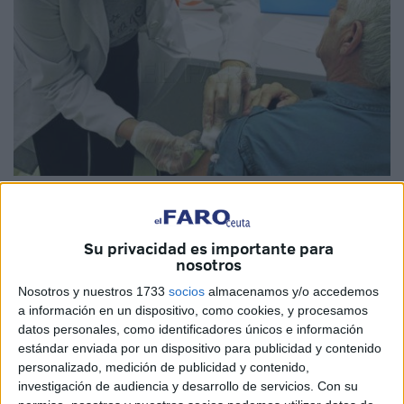
Imagen de archivo
Su privacidad es importante para
nosotros
La
gripe
viene acompañada de una carga extra de
Nosotros y nuestros 1733
socios
almacenamos y/o accedemos
pacientes en las salas de espera. Es una cuestión que se
a información en un dispositivo, como cookies, y procesamos
datos personales, como identificadores únicos e información
repite en todos los puntos geográficos de España. Ceuta
estándar enviada por un dispositivo para publicidad y contenido
no es una excepción en este sentido y, en estas semanas,
personalizado, medición de publicidad y contenido,
se prepara para afrontar el punto álgido de esta época
,
investigación de audiencia y desarrollo de servicios.
Con su