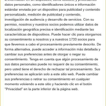
datos personales, como identificadores únicos e información
mañana, en la sala de prensa del Palacio de la Asamblea,
estándar enviada por un dispositivo para publicidad y contenido
una nueva edición del
Torneo de Gimnasia Rítmica de
personalizado, medición de publicidad y contenido,
Ceuta
. En este caso, la vigésimo primera. Llegará el
investigación de audiencia y desarrollo de servicios.
Con su
sábado, día 23 de mayo.
permiso, nosotros y nuestros socios podemos utilizar datos de
localización geográfica precisa e identificación mediante las
Lo hizo acompañado por Sergio Aguilera, director general
características de dispositivos. Puede hacer clic para otorgarnos
de Deportes; además de
Mari Ángeles Arrabal, directora
su consentimiento a nosotros y a nuestros 1733 socios para
que llevemos a cabo el procesamiento previamente descrito. De
técnica de la Federación de Gimnasia Rítmica
de Ceuta.
forma alternativa, puede acceder a información más detallada y
“
Es la segunda más importante en lo que a
cambiar sus preferencias antes de otorgar o negar su
participación se refiere y más turistas lleva a Ceuta,
consentimiento.
Tenga en cuenta que algún procesamiento de
después de la Cuna de la Legión
”, recalcó Cecchi.
sus datos personales puede no requerir de su consentimiento,
pero usted tiene el derecho de rechazar tal procesamiento. Sus
“Tiene una relevancia muy grande”.
preferencias se aplicarán solo a este sitio web. Puede cambiar
sus preferencias o retirar su consentimiento en cualquier
Una prueba de gran repercusión
momento volviendo a este sitio y haciendo clic en el botón
"Privacidad" en la parte inferior de la página web.