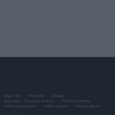
Grupo Faro
Publicidad
Contacto
Aviso legal – Protección de datos
Política de cookies
Política de privacidad
Política editorial
Términos de uso