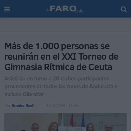
Más de 1.000 personas se
reunirán en el XXI Torneo de
Gimnasia Rítmica de Ceuta
Asistirán en torno a 20 clubes participantes
procedentes de todas las zonas de Andalucía e
incluso Gibraltar
Por
Brooks Beall
21/05/2026 - 13:03