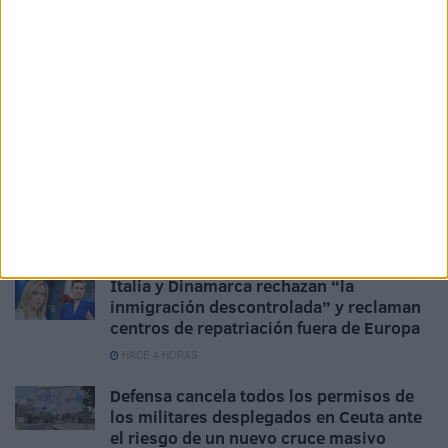
Ceuta extiende sus tentáculos al PSOE
HACE 33 MINUTOS
Cientos de menores que entraron en la
avalancha colapsan la comisaría de la
Policía
HACE 2 HORAS
La concentración de Ceuta, protagonista
en los medios nacionales
HACE 3 HORAS
Italia y Dinamarca rechazan “la
inmigración descontrolada” y reclaman
centros de repatriación fuera de Europa
HACE 4 HORAS
Defensa cancela todos los permisos de
los militares desplegados en Ceuta ante
el riesgo de un nuevo cruce masivo