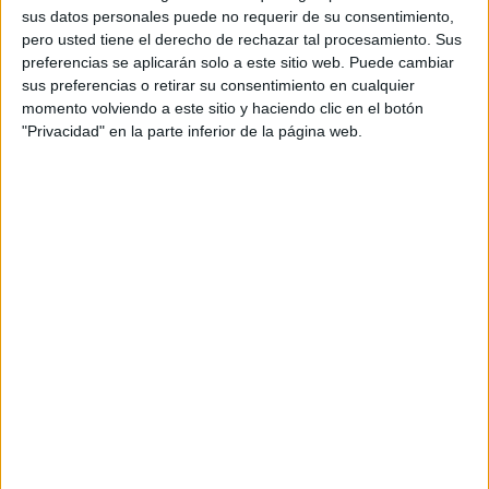
sus datos personales puede no requerir de su consentimiento,
pero usted tiene el derecho de rechazar tal procesamiento. Sus
preferencias se aplicarán solo a este sitio web. Puede cambiar
sus preferencias o retirar su consentimiento en cualquier
momento volviendo a este sitio y haciendo clic en el botón
"Privacidad" en la parte inferior de la página web.
A pesar de este incremento en el número de pasajeros, la
Policía Nacional sigue trabajando a destajo de la misma
forma: todos tienen que pasar por los filtros para mantener
una “frontera segura”. “Ahora tenemos a muchas familias
enteras, matrimonios con varios hijos que vienen de
distintas partes de Europa para pasar a
Marruecos
. Y por
el otro filtro, tendremos familias marroquíes que tienen
visado y que quieren pasar las vacaciones en la
Península, normalmente por la Costa del Sol”.
La Policía Nacional ha hecho un cálculo para este fin de
semana de cuántas personas pasarán por la frontera del
Tarajal y barajan que sean “entre 20.000 y 25.000