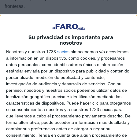
fronteras.
Debido a esa situación, la Jefatura Superior de la Policía
Nacional de Ceuta ha incrementado el número de agentes
en el Tarajal. “Son unos refuerzos que vienen tanto de la
Su privacidad es importante para
nosotros
propia jefatura de los distintos servicios como de Madrid.
Una comisión de servicios para la OPE que ha sacado la
Nosotros y nuestros 1733
socios
almacenamos y/o accedemos
Comisaría General de Extranjería y
Fronteras
”, señala
a información en un dispositivo, como cookies, y procesamos
datos personales, como identificadores únicos e información
Gómez.
estándar enviada por un dispositivo para publicidad y contenido
personalizado, medición de publicidad y contenido,
investigación de audiencia y desarrollo de servicios.
Con su
permiso, nosotros y nuestros socios podemos utilizar datos de
localización geográfica precisa e identificación mediante las
características de dispositivos. Puede hacer clic para otorgarnos
su consentimiento a nosotros y a nuestros 1733 socios para
que llevemos a cabo el procesamiento previamente descrito. De
forma alternativa, puede acceder a información más detallada y
cambiar sus preferencias antes de otorgar o negar su
consentimiento.
Tenga en cuenta que algún procesamiento de