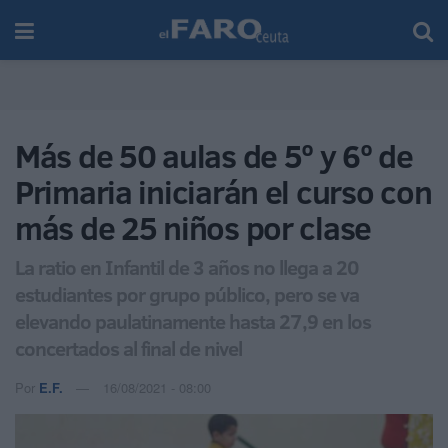
Más de 50 aulas de 5º y 6º de
Primaria iniciarán el curso con
más de 25 niños por clase
La ratio en Infantil de 3 años no llega a 20
estudiantes por grupo público, pero se va
elevando paulatinamente hasta 27,9 en los
concertados al final de nivel
Por
E.F.
16/08/2021 - 08:00