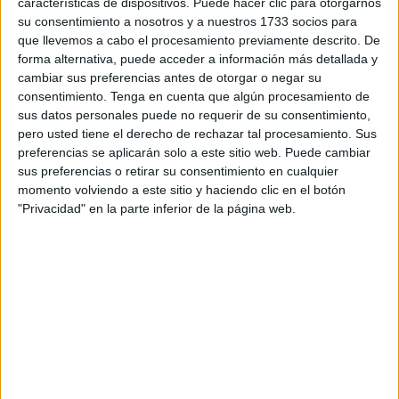
características de dispositivos. Puede hacer clic para otorgarnos
concertados de la ciudad comenzará el año académico
su consentimiento a nosotros y a nuestros 1733 socios para
2021-2022 el próximo 10 de septiembre con más de 25
que llevemos a cabo el procesamiento previamente descrito. De
estudiantes por grupo, el máximo legal en esa etapa. A
forma alternativa, puede acceder a información más detallada y
falta de menos de cuatro semanas para el reinicio de la
cambiar sus preferencias antes de otorgar o negar su
actividad lectiva en Ceuta y con el proceso extraordinario
consentimiento.
Tenga en cuenta que algún procesamiento de
sus datos personales puede no requerir de su consentimiento,
de
escolarización
en los colegios en marcha, las clases
pero usted tiene el derecho de rechazar tal procesamiento. Sus
con mayor número de alumnos se concentran en los
preferencias se aplicarán solo a este sitio web. Puede cambiar
concertados al final de Primaria, con hasta 32 en el CC
sus preferencias o retirar su consentimiento en cualquier
Severo Ochoa y cerca de 30 en las dos del CC San
momento volviendo a este sitio y haciendo clic en el botón
"Privacidad" en la parte inferior de la página web.
Agustín.
La ratio media en 6º de Primaria en las diez aulas
concertadas de la ciudad está en 27,9, bastante por
encima de la de los centros públicos (24,9).
En el otro extremo, los CEIP de la ciudad ya no alcanzan
ni la veintena de estudiantes de media (19,1) en Infantil de
3 años. En ese mismo nivel, en los concertados se llega a