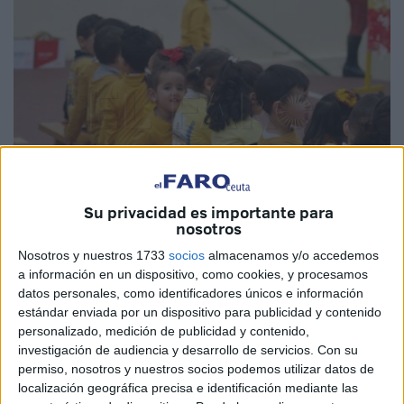
Su privacidad es importante para
nosotros
Nosotros y nuestros 1733
socios
almacenamos y/o accedemos
Imagen de archivo
a información en un dispositivo, como cookies, y procesamos
datos personales, como identificadores únicos e información
estándar enviada por un dispositivo para publicidad y contenido
personalizado, medición de publicidad y contenido,
investigación de audiencia y desarrollo de servicios.
Con su
Al menos un total de 54 aulas de 5º y 6º de
Educación
permiso, nosotros y nuestros socios podemos utilizar datos de
Primaria
de distintos centros públicos y todos los
localización geográfica precisa e identificación mediante las