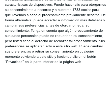
vendrá con muchas sorpresas para los participantes
características de dispositivos. Puede hacer clic para otorgarnos
de esta primera edición
. La federación de pádel de Ceuta
su consentimiento a nosotros y a nuestros 1733 socios para
anuncia que habrá sorteos y rifas en material deportivo y
que llevemos a cabo el procesamiento previamente descrito. De
forma alternativa, puede acceder a información más detallada y
todo lo recaudado irá para la Asociación Española contra
cambiar sus preferencias antes de otorgar o negar su
el Cáncer.
consentimiento.
Tenga en cuenta que algún procesamiento de
sus datos personales puede no requerir de su consentimiento,
Esta primera edición del torneo de pádel en homenaje a
pero usted tiene el derecho de rechazar tal procesamiento. Sus
una persona muy querida del mundo del pádel de Ceuta
preferencias se aplicarán solo a este sitio web. Puede cambiar
dará
su puesta en escena la semana que viene en las
sus preferencias o retirar su consentimiento en cualquier
momento volviendo a este sitio y haciendo clic en el botón
nuevas pistas del Parque Marítimo del Mediterráneo
"Privacidad" en la parte inferior de la página web.
con la participación de alrededor 70 jugadores y
jugadores.
De hecho, la federación que encabeza Tini Atencia
ha
ampliado el plazo a este viernes
para que quien quiera
pueda seguir apuntándose.
Donación de material deportivo