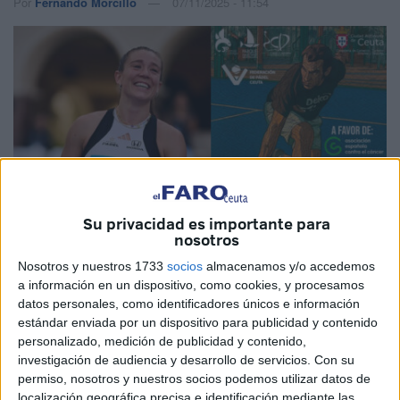
Por
Fernando Morcillo
07/11/2025 - 11:54
Su privacidad es importante para
nosotros
Nosotros y nuestros 1733
socios
almacenamos y/o accedemos
a información en un dispositivo, como cookies, y procesamos
Imagen cedida
datos personales, como identificadores únicos e información
estándar enviada por un dispositivo para publicidad y contenido
personalizado, medición de publicidad y contenido,
investigación de audiencia y desarrollo de servicios.
Con su
permiso, nosotros y nuestros socios podemos utilizar datos de
El
’I Memorial Pepe Rodríguez Pepemix’
de pádel
localización geográfica precisa e identificación mediante las