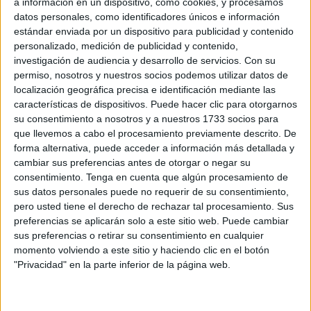
a información en un dispositivo, como cookies, y procesamos
datos personales, como identificadores únicos e información
MARRUECOS
estándar enviada por un dispositivo para publicidad y contenido
Aplazado el amistoso entre el Ittihad de Tánger
personalizado, medición de publicidad y contenido,
y el FC Barcelona
investigación de audiencia y desarrollo de servicios.
Con su
permiso, nosotros y nuestros socios podemos utilizar datos de
06/08/2026
localización geográfica precisa e identificación mediante las
Ceuta y Melilla, lugares de
características de dispositivos. Puede hacer clic para otorgarnos
NOTICIAS
"atención preferente" para
su consentimiento a nosotros y a nuestros 1733 socios para
España por Marruecos
que llevemos a cabo el procesamiento previamente descrito. De
forma alternativa, puede acceder a información más detallada y
POR
REDACCIÓN
15/01/2018
cambiar sus preferencias antes de otorgar o negar su
consentimiento.
Tenga en cuenta que algún procesamiento de
Unos 150 subsaharianos logran
NOTICIAS
sus datos personales puede no requerir de su consentimiento,
acercarse a la parada de taxis en
pero usted tiene el derecho de rechazar tal procesamiento. Sus
Marruecos
preferencias se aplicarán solo a este sitio web. Puede cambiar
POR
CARMEN ECHARRI
15/01/2018
sus preferencias o retirar su consentimiento en cualquier
momento volviendo a este sitio y haciendo clic en el botón
200 subsaharianos intentan
NOTICIAS
"Privacidad" en la parte inferior de la página web.
superar el ‘muro’ infranqueable
de Benzú
POR
CARMEN ECHARRI
15/01/2018