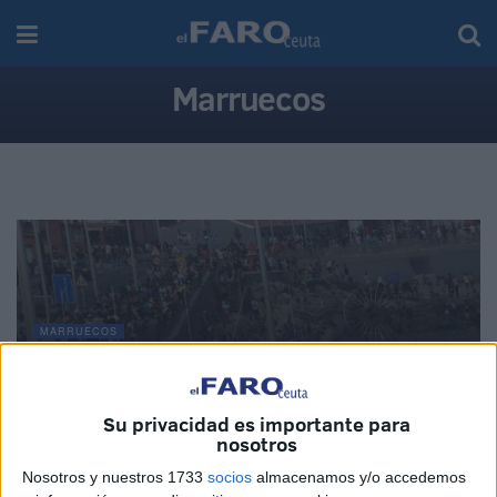
Marruecos
MARRUECOS
Ismail, uno de los rostros tras la tragedia del
Tarajal
Su privacidad es importante para
07/08/2026
nosotros
Nosotros y nuestros 1733
socios
almacenamos y/o accedemos