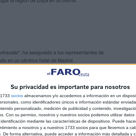
ugar la región de Dajla en la misma.
efraudar", ha asegurado a los representantes de
do en un céntrico hotel de Madrid.
que ofrece la región así como el momento histórico" de
Su privacidad es importante para nosotros
s 1733
socios
almacenamos y/o accedemos a información en un disposit
sonales, como identificadores únicos e información estándar enviada 
ntenido personalizado, medición de publicidad y contenido, investigaci
os.
Con su permiso, nosotros y nuestros socios podemos utilizar datos 
identificación mediante las características de dispositivos. Puede hacer
ntimiento a nosotros y a nuestros 1733 socios para que llevemos a ca
. De forma alternativa, puede acceder a información más detallada y 