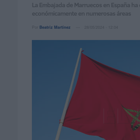
La Embajada de Marruecos en España ha en
económicamente en numerosas áreas
Por
Beatriz Martínez
28/05/2024 - 12:04