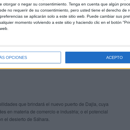
es relaciones" en esta nueva etapa, destacando "el
e otorgar o negar su consentimiento.
Tenga en cuenta que algún proc
co", el nivel de los intercambios comerciales así como la
de no requerir de su consentimiento, pero usted tiene el derecho de r
mo y contra la inmigración irregular.
referencias se aplicarán solo a este sitio web. Puede cambiar sus pref
alquier momento volviendo a este sitio y haciendo clic en el botón "Pri
 web.
 un país africano, árabe y musulmán que, bajo el
hace dos décadas amplias reformas", ha reivindicado,
 política y estabilidad jurídica", algo "importante para
ÁS OPCIONES
ACEPTO
bilidades que brindará el nuevo puerto de Dajla, cuya
s en materia de comercio e industria; o el potencial
con el desierto de Sáhara.