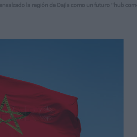
salzado la región de Dajla como un futuro "hub comerc