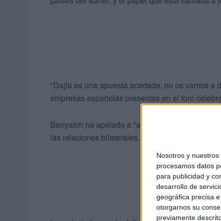
países del Sahel, y el papel que está llamada a j
"Dajla es una apuesta acertada, no os vamos a d
empresas españolas presentes en el foro celebra
Benyaich ha apelado a "aprovechar las ventajas 
las relaciones bilaterales.
Nosotros y nuestro
procesamos datos per
para publicidad y co
desarrollo de servici
geográfica precisa e 
otorgarnos su conse
previamente descrito