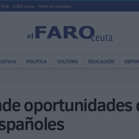
 Roja
COPE Ceuta
Portal del suscriptor
USTICIA
POLÍTICA
CULTURA
EDUCACIÓN
DEPO
de oportunidades d
spañoles