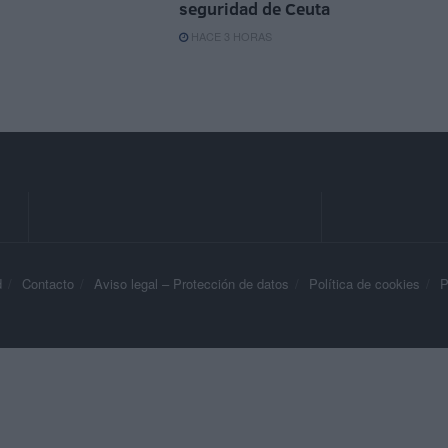
seguridad de Ceuta
HACE 3 HORAS
d
Contacto
Aviso legal – Protección de datos
Política de cookies
P