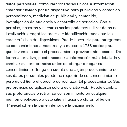
datos personales, como identificadores únicos e información
En este contexto, Marruecos vuelve a situarse como un
estándar enviada por un dispositivo para publicidad y contenido
actor central debido a sus enormes reservas y su
personalizado, medición de publicidad y contenido,
capacidad industrial. La discusión internacional no gira
investigación de audiencia y desarrollo de servicios.
Con su
solo en torno a la producción, sino a quién controla un
permiso, nosotros y nuestros socios podemos utilizar datos de
localización geográfica precisa e identificación mediante las
recurso considerado crítico para la
seguridad alimentaria
características de dispositivos. Puede hacer clic para otorgarnos
mundial en un escenario de crecimiento demográfico y
su consentimiento a nosotros y a nuestros 1733 socios para
presión sobre los suelos agrícolas.
que llevemos a cabo el procesamiento previamente descrito. De
forma alternativa, puede acceder a información más detallada y
El impacto de los aranceles en
cambiar sus preferencias antes de otorgar o negar su
consentimiento.
Tenga en cuenta que algún procesamiento de
Estados Unidos
sus datos personales puede no requerir de su consentimiento,
pero usted tiene el derecho de rechazar tal procesamiento. Sus
preferencias se aplicarán solo a este sitio web. Puede cambiar
En los últimos años, Estados Unidos impuso
fuertes
sus preferencias o retirar su consentimiento en cualquier
aranceles al fosfato procedente de Marruecos
, lo que
momento volviendo a este sitio y haciendo clic en el botón
alteró significativamente los flujos comerciales. Estas
"Privacidad" en la parte inferior de la página web.
medidas se justificaron por disputas comerciales y
acusaciones de
competencia desleal
relacionadas con el
apoyo estatal a los productores marroquíes.