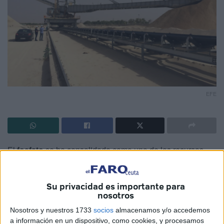
EFE
El
fosfato
se ha consolidado como uno de los recursos
más determinantes para la agricultura moderna, hasta el
punto de ser comparado con el petróleo por su impacto en
Su privacidad es importante para
la economía mundial. Su papel es esencial en la
nosotros
fabricación de
fertilizantes
, imprescindibles para la
Nosotros y nuestros 1733
socios
almacenamos y/o accedemos
producción agrícola.
a información en un dispositivo, como cookies, y procesamos