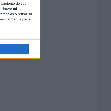
esamiento de sus
echazar tal
erencias o retirar su
vacidad" en la parte