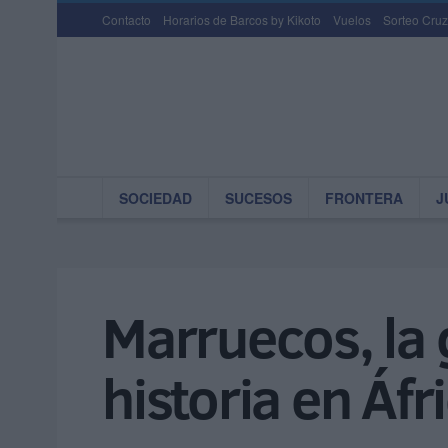
Contacto
Horarios de Barcos by Kikoto
Vuelos
Sorteo Cruz
SOCIEDAD
SUCESOS
FRONTERA
J
Marruecos, la 
historia en Áfr