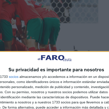
Su privacidad es importante para nosotros
s 1733
socios
almacenamos y/o accedemos a información en un disposit
sonales, como identificadores únicos e información estándar enviada 
ntenido personalizado, medición de publicidad y contenido, investigaci
EFE
os.
Con su permiso, nosotros y nuestros socios podemos utilizar datos 
identificación mediante las características de dispositivos. Puede hacer
 de Walid Regragui anuló el potencial en ataque y la
ntimiento a nosotros y a nuestros 1733 socios para que llevemos a ca
levarle a la tanda de penaltis. Y una vez allí el arquero
. De forma alternativa, puede acceder a información más detallada y 