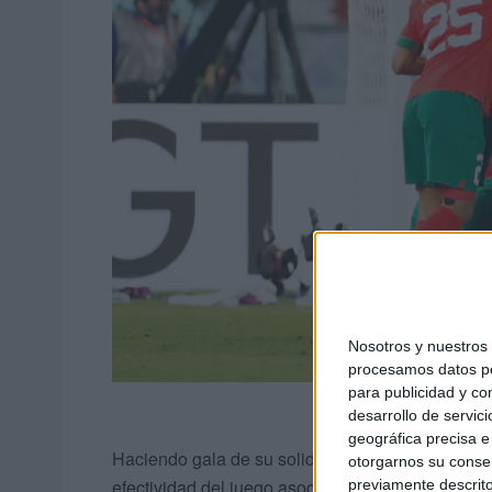
Nosotros y nuestro
procesamos datos per
para publicidad y co
desarrollo de servici
geográfica precisa e 
Haciendo gala de su solidez defensiva, el cuadro
otorgarnos su conse
efectividad del juego asociativo de su rival para l
previamente descrito