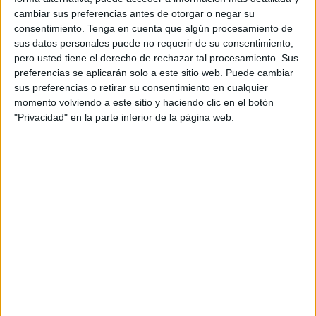
cambiar sus preferencias antes de otorgar o negar su
instituciones de defensa de los derechos y libertades".
consentimiento.
Tenga en cuenta que algún procesamiento de
sus datos personales puede no requerir de su consentimiento,
En declaraciones recogidas por la agencia oficial MAP,
pero usted tiene el derecho de rechazar tal procesamiento. Sus
Baitas reacciona así al informe "Te cogerán, pase lo que
preferencias se aplicarán solo a este sitio web. Puede cambiar
pase: el libro de tácticas de Marruecos para reprimir la
sus preferencias o retirar su consentimiento en cualquier
disidencia" publicado este jueves por HRW y que se
momento volviendo a este sitio y haciendo clic en el botón
puede descargar en su página web, en inglés y francés, y
"Privacidad" en la parte inferior de la página web.
que denuncia los métodos represivos del país magrebí
contra periodistas y activistas críticos.
Según el portavoz, el informe es "una compilación de
alegaciones que esta organización tiene la costumbre de
evocar contra el Reino (de Marruecos)", que califica de
acusaciones "graves" e "irreales" y persiguen, a su juicio,
"poner a los socios del Reino en su contra".
Objetivo: acallar disidentes, según HRW