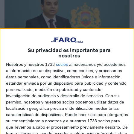
Su privacidad es importante para
nosotros
Nosotros y nuestros 1733
socios
almacenamos y/o accedemos
a información en un dispositivo, como cookies, y procesamos
MAP
datos personales, como identificadores únicos e información
estándar enviada por un dispositivo para publicidad y contenido
personalizado, medición de publicidad y contenido,
investigación de audiencia y desarrollo de servicios.
Con su
El portavoz del Gobierno marroquí, Mustafá Baitas, tachó
permiso, nosotros y nuestros socios podemos utilizar datos de
localización geográfica precisa e identificación mediante las
de "tendenciosas" las denuncias hechas por Human
características de dispositivos. Puede hacer clic para otorgarnos
Rights Watch (HRW) sobre la represión a opositores en
su consentimiento a nosotros y a nuestros 1733 socios para
Marruecos y afirmó que "no disuadirán a Marruecos de
que llevemos a cabo el procesamiento previamente descrito. De
seguir con la edificación del Estado de Derecho y de
forma alternativa, puede acceder a información más detallada y