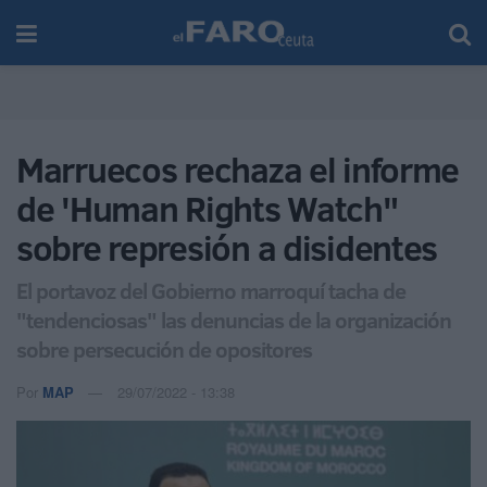
Marruecos rechaza el informe
de 'Human Rights Watch"
sobre represión a disidentes
El portavoz del Gobierno marroquí tacha de
"tendenciosas" las denuncias de la organización
sobre persecución de opositores
Por
MAP
29/07/2022 - 13:38