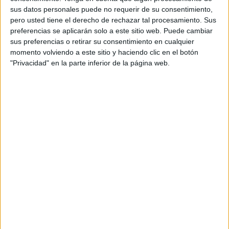
Esta apuesta por el rearme se produce en un momento de
sus datos personales puede no requerir de su consentimiento,
profunda agitación interna en Marruecos
. El país ha
pero usted tiene el derecho de rechazar tal procesamiento. Sus
preferencias se aplicarán solo a este sitio web. Puede cambiar
sido escenario de las mayores movilizaciones sociales en
sus preferencias o retirar su consentimiento en cualquier
años. El lema de las protestas, '
No queremos Mundial,
momento volviendo a este sitio y haciendo clic en el botón
queremos sanidad'
, resume el malestar ciudadano ante
"Privacidad" en la parte inferior de la página web.
una administración que prioriza eventos internacionales
como el Mundial de 2030 frente a las
necesidades y
servicios básicos
.
Por su parte, el profesor Ignacio Gutiérrez de Terán,
experto en Estudios Árabes de la Universidad Autónoma
de Madrid, describe esta realidad como “el Marruecos de
dos velocidades
”. Mientras el Gobierno proyecta una
imagen de modernización hacia el exterior, el país sufre
graves deficiencias internas: "hospitales que no funcionan,
escuelas que están completamente obsoletas" y un grave
problema de
paro
y
economía informal
.