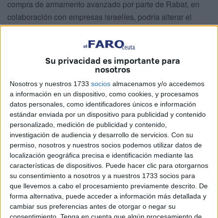
compra de armamento avanzado por parte de Rabat, en
colaboración con empresas israelíes, podría alterar el
equilibrio estratégico
en el Magreb. Así lo expresó
Carlos Echeverría
,
director del
Observatorio de Ceuta y
Melilla
, en el programa
La Linterna
de la
Cadena COPE
,
Su privacidad es importante para
donde advirtió de los riesgos para la seguridad española.
nosotros
Nosotros y nuestros 1733
socios
almacenamos y/o accedemos
Echeverría
afirmó que este refuerzo armamentístico "nos
a información en un dispositivo, como cookies, y procesamos
debe preocupar en la medida en que pueda poner en
datos personales, como identificadores únicos e información
cuestión nuestra
capacidad de disuasión
". Según el
estándar enviada por un dispositivo para publicidad y contenido
experto, aunque la carrera armamentista entre Marruecos y
personalizado, medición de publicidad y contenido,
investigación de audiencia y desarrollo de servicios.
Con su
Argelia
parece centrarse en su rivalidad bilateral, sus
permiso, nosotros y nuestros socios podemos utilizar datos de
consecuencias pueden afectar directamente a
España
,
localización geográfica precisa e identificación mediante las
especialmente por la cercanía geográfica y los intereses
características de dispositivos. Puede hacer clic para otorgarnos
compartidos.
su consentimiento a nosotros y a nuestros 1733 socios para
que llevemos a cabo el procesamiento previamente descrito. De
forma alternativa, puede acceder a información más detallada y
Inversión militar
cambiar sus preferencias antes de otorgar o negar su
consentimiento.
Tenga en cuenta que algún procesamiento de