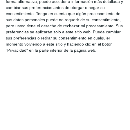
humanitarias".
forma alternativa, puede acceder a información más detallada y
cambiar sus preferencias antes de otorgar o negar su
"¿Por qué las autoridades españolas consideraron que no
consentimiento.
Tenga en cuenta que algún procesamiento de
había que informar a
Marruecos
(de la llegada de Ghali a
sus datos personales puede no requerir de su consentimiento,
pero usted tiene el derecho de rechazar tal procesamiento. Sus
España)?, ¿por qué prefirieron coordinar con los
preferencias se aplicarán solo a este sitio web. Puede cambiar
adversarios de Marruecos (en alusión a Argelia)?, ¿es
sus preferencias o retirar su consentimiento en cualquier
normal que nos hayamos enterado por la prensa?", insistió
momento volviendo a este sitio y haciendo clic en el botón
Burita.
"Privacidad" en la parte inferior de la página web.
Consideró que este episodio "es un test sobre
la fiabilidad
de nuestra relación y su sinceridad
, y sobre si son algo
más que un eslogan", y lo comparó con el trato que Rabat
ha dado en el pasado a los líderes independentistas
catalanes.
"Cuando España se enfrentaba al separatismo (catalán),
Marruecos fue muy claro, y al más alto nivel: rechazando
todo contacto e interacción con ellos e informando a
nuestros socios (españoles). Cuando (los catalanes) nos