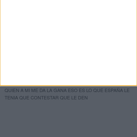
CARLOS GAY
comentó:
hace 5 años
LAS ATROCIDADES FUE LA QUE COMETIO EL PADRE DEL
MOHAMED CUANDO NOS AMENAZO Y NOS QUITO EL
SAHARA QUE ERA NUESTRO CUANDO FRANCO SE
ESTABA MURIENDO AHORA NO TIENE EL MOHAME
C.J.N.S PARA HACERLOS AHORA VASTA YA DE METERNO
MIEDO EL SAHARA ES LIBRE Y NUNCA SERA DE
MARRUECO
CARLOS GAY
comentó:
hace 5 años
PARECE QUE MARRUECO NO ESTA AMENAZADO? YO
NO LE DECIA NADA EN MI CASA Y EN MI PAIS METE A
QUIEN A MI ME DA LA GANA ESO ES LO QUE ESPAÑA LE
TENIA QUE CONTESTAR QUE LE DEN