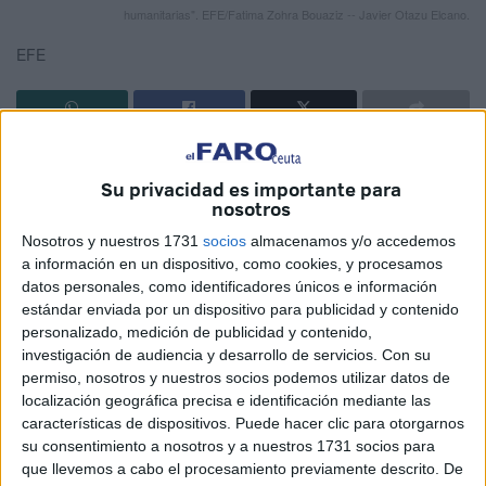
humanitarias". EFE/Fatima Zohra Bouaziz -- Javier Otazu Elcano.
EFE
Marruecos se pregunta si España "desea sacrificar su
Su privacidad es importante para
relación bilateral" por el caso de Brahim Ghali, y sigue
nosotros
esperando "una respuesta satisfactoria y convincente"
Nosotros y nuestros 1731
socios
almacenamos y/o accedemos
sobre ese asunto por parte del Gobierno español, dijo el
a información en un dispositivo, como cookies, y procesamos
ministro marroquí de Exteriores, Naser Burita.
datos personales, como identificadores únicos e información
estándar enviada por un dispositivo para publicidad y contenido
El ministro marroquí recalcó que su país aún no ha
personalizado, medición de publicidad y contenido,
recibido de Madrid respuestas a las preguntas que planteó
investigación de audiencia y desarrollo de servicios.
Con su
el pasado fin de semana en un comunicado público en
permiso, nosotros y nuestros socios podemos utilizar datos de
referencia a la hospitalización del líder del Polisario,
localización geográfica precisa e identificación mediante las
características de dispositivos. Puede hacer clic para otorgarnos
enfermo de covid
, en España, un ingreso que la ministra
su consentimiento a nosotros y a nuestros 1731 socios para
española de Exteriores justificó "por razones
que llevemos a cabo el procesamiento previamente descrito. De