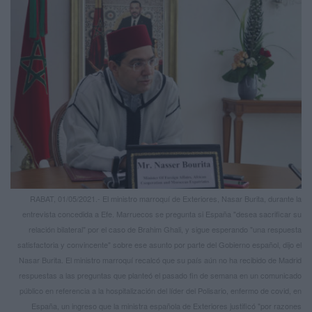
RABAT, 01/05/2021.- El ministro marroquí de Exteriores, Nasar Burita, durante la
entrevista concedida a Efe. Marruecos se pregunta si España "desea sacrificar su
relación bilateral" por el caso de Brahim Ghali, y sigue esperando "una respuesta
satisfactoria y convincente" sobre ese asunto por parte del Gobierno español, dijo el
Nasar Burita. El ministro marroquí recalcó que su país aún no ha recibido de Madrid
respuestas a las preguntas que planteó el pasado fin de semana en un comunicado
público en referencia a la hospitalización del líder del Polisario, enfermo de covid, en
España, un ingreso que la ministra española de Exteriores justificó "por razones