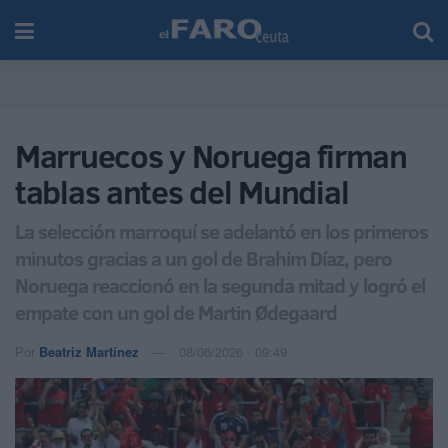
Marruecos y Noruega firman
tablas antes del Mundial
La selección marroquí se adelantó en los primeros
minutos gracias a un gol de Brahim Díaz, pero
Noruega reaccionó en la segunda mitad y logró el
empate con un gol de Martin Ødegaard
Por
Beatriz Martínez
08/06/2026 - 09:49