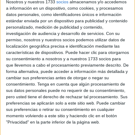
El combinado africano golpeó primero con un tanto
Nosotros y nuestros 1733
socios
almacenamos y/o accedemos
tempranero de
Brahim Díaz
, mientras que los noruegos
a información en un dispositivo, como cookies, y procesamos
datos personales, como identificadores únicos e información
encontraron premio en la recta final gracias a
Martin
estándar enviada por un dispositivo para publicidad y contenido
Ødegaard
, dejando un reparto de puntos que sirve a
personalizado, medición de publicidad y contenido,
ambas selecciones para ultimar detalles antes del inicio
investigación de audiencia y desarrollo de servicios.
Con su
del torneo.
permiso, nosotros y nuestros socios podemos utilizar datos de
localización geográfica precisa e identificación mediante las
El choque enfrentaba a dos equipos con aspiraciones
características de dispositivos. Puede hacer clic para otorgarnos
su consentimiento a nosotros y a nuestros 1733 socios para
distintas pero con la misma intención:
llegar al Mundial
que llevemos a cabo el procesamiento previamente descrito. De
con buenas sensaciones.
Marruecos, una de las
forma alternativa, puede acceder a información más detallada y
selecciones que más expectativas ha despertado en los
cambiar sus preferencias antes de otorgar o negar su
últimos años tras su histórico papel en la anterior Copa del
consentimiento.
Tenga en cuenta que algún procesamiento de
sus datos personales puede no requerir de su consentimiento,
Mundo, mostró personalidad desde el inicio.
pero usted tiene el derecho de rechazar tal procesamiento. Sus
preferencias se aplicarán solo a este sitio web. Puede cambiar
Por su parte, Noruega, liderada por figuras como
Erling
sus preferencias o retirar su consentimiento en cualquier
Haaland
y Ødegaard, buscaba confirmar el crecimiento de
momento volviendo a este sitio y haciendo clic en el botón
una generación que vuelve a situar al país escandinavo en
"Privacidad" en la parte inferior de la página web.
el escaparate internacional.