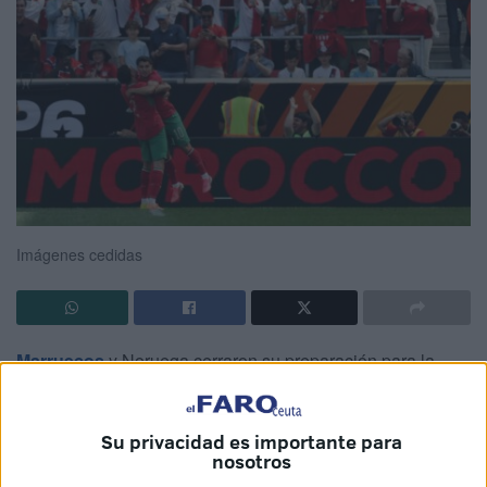
Imágenes cedidas
Marruecos
y Noruega cerraron su preparación para la
próxima
Copa del Mundo
con un empate a uno en el
encuentro amistoso disputado en el Sports Illustrated
Su privacidad es importante para
Stadium –o Red Bull Arena– de Nueva Jersey.
nosotros