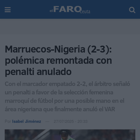
Marruecos-Nigeria (2-3):
polémica remontada con
penalti anulado
Con el marcador empatado 2-2, el árbitro señaló
un penalti a favor de la selección femenina
marroquí de fútbol por una posible mano en el
área nigeriana que finalmente anuló el VAR
Por
Isabel Jiménez
27/07/2025 - 20:33