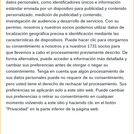
datos personales, como identificadores únicos e información
la polémica
y la remontada del conjunto visitante.
estándar enviada por un dispositivo para publicidad y contenido
personalizado, medición de publicidad y contenido,
El combinado marroquí,
dirigido por el español Jorge
investigación de audiencia y desarrollo de servicios.
Con su
Vilda
, comenzó
dominando con autoridad
ante su
permiso, nosotros y nuestros socios podemos utilizar datos de
público. Las locales se adelantaron rápidamente gracias a
localización geográfica precisa e identificación mediante las
características de dispositivos. Puede hacer clic para otorgarnos
los goles de Ghizlane Chebbak
, que marcó en el minuto
su consentimiento a nosotros y a nuestros 1731 socios para
13,
y Sanaa Mssoudy,
que amplió la ventaja en el 24.
que llevemos a cabo el procesamiento previamente descrito. De
Con un 2-0 a favor, Marruecos soñaba
con convertirse
forma alternativa, puede acceder a información más detallada y
en la cuarta nación africana en conquistar el título
cambiar sus preferencias antes de otorgar o negar su
consentimiento.
Tenga en cuenta que algún procesamiento de
continental, junto a Nigeria, Guinea Ecuatorial y Sudáfrica.
sus datos personales puede no requerir de su consentimiento,
pero usted tiene el derecho de rechazar tal procesamiento. Sus
Sin embargo,
la segunda parte fue un giro completo de
preferencias se aplicarán solo a este sitio web. Puede cambiar
guión
. Nigeria, selección más laureada del continente,
sus preferencias o retirar su consentimiento en cualquier
con nueve títulos previos en su palmarés, demostró por
momento volviendo a este sitio y haciendo clic en el botón
qué sigue siendo una potencia.
"Privacidad" en la parte inferior de la página web.
Ijeoma Okoronkwo recortó distancias
desde el punto
de
penalti
en el minuto 64, y apenas siete minutos después,