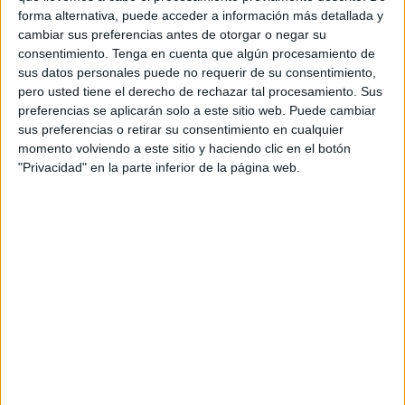
47 grados, así como tormentas con fuerte viento, algo que
forma alternativa, puede acceder a información más detallada y
se mantendrá durante los próximos cuatro días.
cambiar sus preferencias antes de otorgar o negar su
consentimiento.
Tenga en cuenta que algún procesamiento de
A través de un comunicado, la dirección meteorológica ha
sus datos personales puede no requerir de su consentimiento,
explicado que en varias provincias del Marruecos
se
pero usted tiene el derecho de rechazar tal procesamiento. Sus
preferencias se aplicarán solo a este sitio web. Puede cambiar
prevén temperaturas entre 39 y 47 grados en el norte,
sus preferencias o retirar su consentimiento en cualquier
centro y sur del país
.
momento volviendo a este sitio y haciendo clic en el botón
"Privacidad" en la parte inferior de la página web.
Las temperaturas este viernes
han oscilado entre 42 y 46
grados
en las provincias de Sidi Kacem, Fez, Beni Melal,
Chichaua, Marrakech y Tarudant, entre otras.
Igualmente,
se registrarán temperaturas entre 43 y 47
grados entre sábado y domingo
en Larache, Kenitra,
Sidi Kacem y Rhamna, entre otras provincias.
Las condiciones meteorológicas extremas con las olas de
calor y el fuerte viento
han dejado al norte de Marruecos
y varias zonas del Mediterráneo en riesgo extremo de