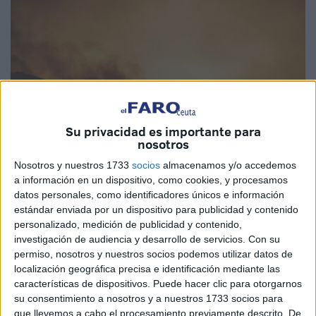
Su privacidad es importante para
nosotros
Nosotros y nuestros 1733
socios
almacenamos y/o accedemos
a información en un dispositivo, como cookies, y procesamos
EFE
datos personales, como identificadores únicos e información
estándar enviada por un dispositivo para publicidad y contenido
personalizado, medición de publicidad y contenido,
investigación de audiencia y desarrollo de servicios.
Con su
permiso, nosotros y nuestros socios podemos utilizar datos de
La Dirección General de Meteorología de Marruecos ha
localización geográfica precisa e identificación mediante las
características de dispositivos. Puede hacer clic para otorgarnos
emitido
un nuevo boletín de alerta naranja
en el que
su consentimiento a nosotros y a nuestros 1733 socios para
advierte sobre una ola de calor con temperaturas de hasta
que llevemos a cabo el procesamiento previamente descrito. De