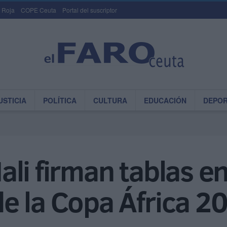
 Roja
COPE Ceuta
Portal del suscriptor
USTICIA
POLÍTICA
CULTURA
EDUCACIÓN
DEPO
li firman tablas e
e la Copa África 2