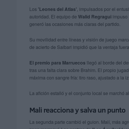
Los
'Leones del Atlas'
, impulsados por el entu
autoridad. El equipo de
Walid Regragui
impuso s
generó las ocasiones más claras del partido.
Su movilidad entre líneas y visión de juego marca
de acierto de Saibari impidió que la ventaja fuer
El premio para Marruecos
llegó al borde del d
tras una falta clara sobre Brahim. El propio juga
máxima con sangre fría: tiro raso, ajustado a la i
La afición estalló y el conjunto local se marchó 
Mali reacciona y salva un punto
La segunda parte cambió el guion. Malí, más agre