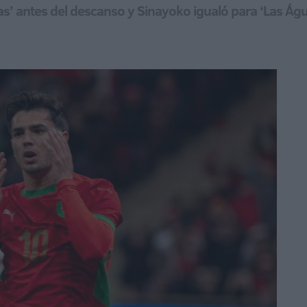
as’ antes del descanso y Sinayoko igualó para ‘Las Águ