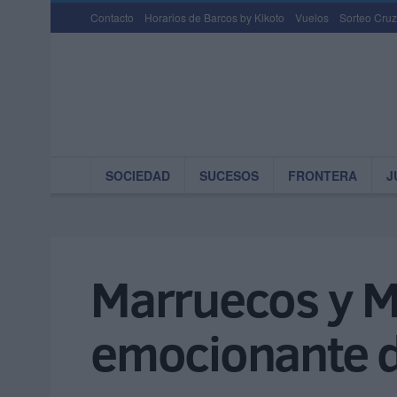
Contacto
Horarios de Barcos by Kikoto
Vuelos
Sorteo Cruz
SOCIEDAD
SUCESOS
FRONTERA
J
Marruecos y Ma
emocionante d