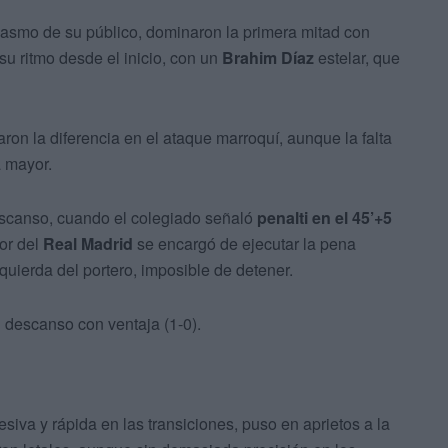
siasmo de su público, dominaron la primera mitad con
u ritmo desde el inicio, con un
Brahim Díaz
estelar, que
ron la diferencia en el ataque marroquí, aunque la falta
a mayor.
escanso, cuando el colegiado señaló
penalti en el 45’+5
dor del
Real Madrid
se encargó de ejecutar la pena
zquierda del portero, imposible de detener.
al descanso con ventaja (1-0).
siva y rápida en las transiciones, puso en aprietos a la