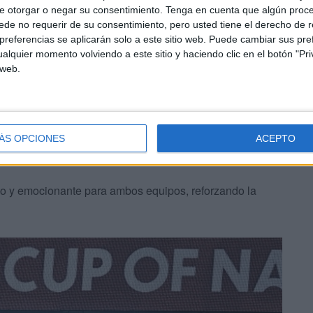
espectáculo africano. Los seguidores de Marruecos, los
e otorgar o negar su consentimiento.
Tenga en cuenta que algún proc
de no requerir de su consentimiento, pero usted tiene el derecho de r
ndo y alentando a su selección en cada jugada.
referencias se aplicarán solo a este sitio web. Puede cambiar sus pref
alquier momento volviendo a este sitio y haciendo clic en el botón "Pri
tró su pasión, apoyando a
‘Las Águilas’
en cada acción
 web.
ÁS OPCIONES
ACEPTO
ico y emocionante para ambos equipos, reforzando la