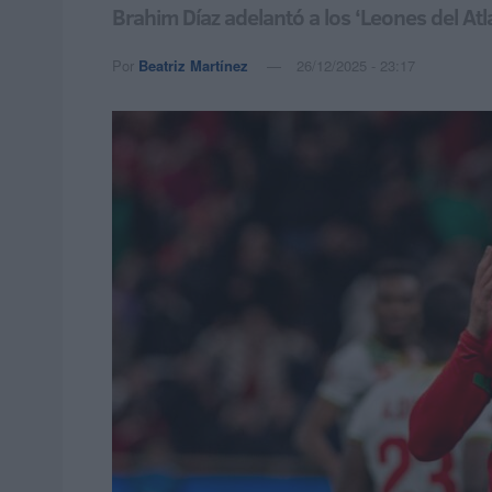
Brahim Díaz adelantó a los ‘Leones del Atl
Por
Beatriz Martínez
26/12/2025 - 23:17