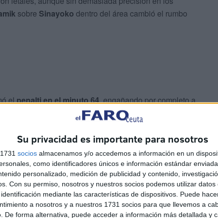
on letales, aunque sin demasiada precisión en los
amik
sobre
Sinayoko
dentro del área cambió el rumbo
mó el
penalti en el minuto 64
, engañando por completo a
 el empate. A partir de ahí, el partido se abrió, con
 en las gradas.
Su privacidad es importante para nosotros
 claridad. Brahim siguió liderando el ataque, mientras
s 1731
socios
almacenamos y/o accedemos a información en un disposit
a punto de marcar en propia puerta. El marcador no se
sonales, como identificadores únicos e información estándar enviada 
ntenido personalizado, medición de publicidad y contenido, investigaci
, y el choque concluyó con un justo reparto de puntos.
os.
Con su permiso, nosotros y nuestros socios podemos utilizar datos 
identificación mediante las características de dispositivos. Puede hacer
e
ntimiento a nosotros y a nuestros 1731 socios para que llevemos a ca
. De forma alternativa, puede acceder a información más detallada y 