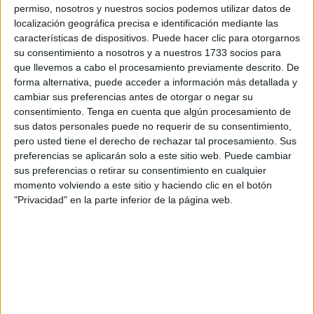
vencer a Egipto por 2-1 en la prórroga (1-1, tiempo
permiso, nosotros y nuestros socios podemos utilizar datos de
reglamentario), durante el partido que se jugó en el
localización geográfica precisa e identificación mediante las
Complejo Deportivo Príncipe Moulay Abdellah de Rabat.
características de dispositivos. Puede hacer clic para otorgarnos
su consentimiento a nosotros y a nuestros 1733 socios para
que llevemos a cabo el procesamiento previamente descrito. De
forma alternativa, puede acceder a información más detallada y
cambiar sus preferencias antes de otorgar o negar su
consentimiento.
Tenga en cuenta que algún procesamiento de
sus datos personales puede no requerir de su consentimiento,
pero usted tiene el derecho de rechazar tal procesamiento. Sus
preferencias se aplicarán solo a este sitio web. Puede cambiar
sus preferencias o retirar su consentimiento en cualquier
momento volviendo a este sitio y haciendo clic en el botón
"Privacidad" en la parte inferior de la página web.
Si bien los egipcios abrieron el marcador en el minuto 10
gracias a Mahmoud Saber (10º), esto fue antes de que