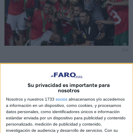
EFE
Los jugadores de Marruecos celebrado con el trofeo. Esta
Su privacidad es importante para
nosotros
ha sido una de las imágenes destacadas tras el partido
final AFCON U23 entre Marruecos y Egipto, en Rabat, con
Nosotros y nuestros 1733
socios
almacenamos y/o accedemos
a información en un dispositivo, como cookies, y procesamos
un resultado de 2-1 que le otorgó la victoria a los 'leones
datos personales, como identificadores únicos e información
del Atlas'.
estándar enviada por un dispositivo para publicidad y contenido
personalizado, medición de publicidad y contenido,
Marruecos se convertía así en campeón de África tras
investigación de audiencia y desarrollo de servicios.
Con su