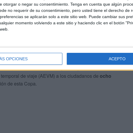
e otorgar o negar su consentimiento.
Tenga en cuenta que algún proc
de no requerir de su consentimiento, pero usted tiene el derecho de r
referencias se aplicarán solo a este sitio web. Puede cambiar sus pref
alquier momento volviendo a este sitio y haciendo clic en el botón "Pri
 web.
ón de la Copa
ÁS OPCIONES
ACEPTO
de 2025, las autoridades marroquíes impusieron el
ca temporal de viaje (AEVM) a los ciudadanos de
ocho
ión de esta Copa.