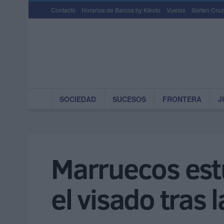
Contacto
Horarios de Barcos by Kikoto
Vuelos
Sorteo Cruz
SOCIEDAD
SUCESOS
FRONTERA
J
Marruecos est
el visado tras 