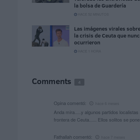
la bolsa de Guardería
HACE 52 MINUTOS
Las imágenes virales sobr
la crisis de Ceuta que nun
ocurrieron
HACE 1 HORA
Comments
4
Opina
comentó:
hace 6 meses
Anda mira.....y algunos partidos localistas
frontera de Ceuta...... Ellos solitos se pon
Fathallah
comentó:
hace 7 meses