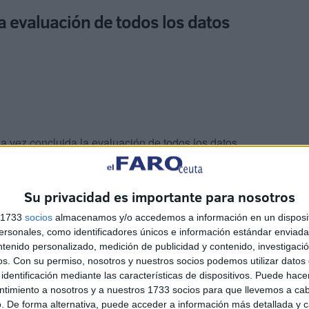
 la evaluación de todos los datos
a vez concluida la evaluación de todos los datos,
s y negativos relacionados con el comportamiento de los
tificación de los visitantes
, la detección de posibles
Su privacidad es importante para nosotros
as formas de abordarlos en el futuro.
s 1733
socios
almacenamos y/o accedemos a información en un disposit
izada
para posteriores eventos.
sonales, como identificadores únicos e información estándar enviada 
ntenido personalizado, medición de publicidad y contenido, investigaci
os.
Con su permiso, nosotros y nuestros socios podemos utilizar datos 
do electrónico
en favor de ciudadanos de varios países
identificación mediante las características de dispositivos. Puede hacer
do, en el contexto de la organización de la Copa
ntimiento a nosotros y a nuestros 1733 socios para que llevemos a ca
. De forma alternativa, puede acceder a información más detallada y 