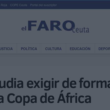
 Roja
COPE Ceuta
Portal del suscriptor
USTICIA
POLÍTICA
CULTURA
EDUCACIÓN
DEPO
udia exigir de for
la Copa de África