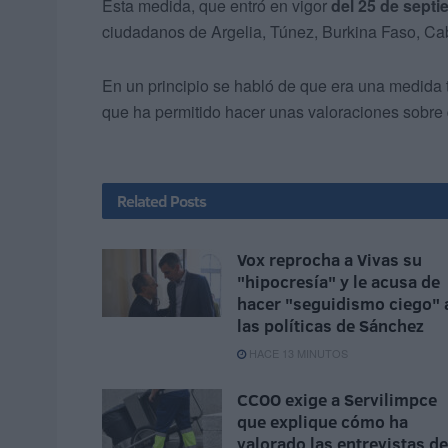
Esta medida, que entró en vigor
del 25 de septi
ciudadanos de Argelia, Túnez, Burkina Faso, Ca
En un principio se habló de que era una medida t
que ha permitido hacer unas valoraciones sobr
Related
Posts
Vox reprocha a Vivas su
"hipocresía" y le acusa de
hacer "seguidismo ciego" 
las políticas de Sánchez
HACE 13 MINUTOS
CCOO exige a Servilimpce
que explique cómo ha
valorado las entrevistas de