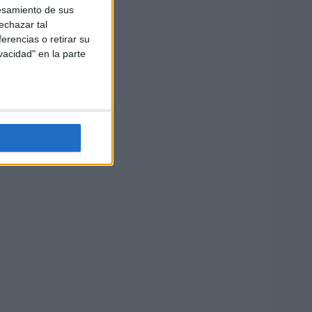
esamiento de sus
echazar tal
erencias o retirar su
vacidad" en la parte