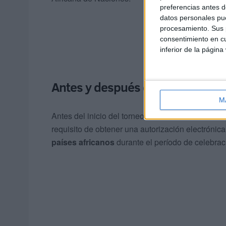
preferencias antes d
datos personales pue
procesamiento. Sus p
consentimiento en cu
inferior de la página
Antes y después de la celebraci
M
Antes del inicio del torneo, el 21 de diciembre 
requisito de obtener una autorización electróni
países africanos
durante el período de celebrac