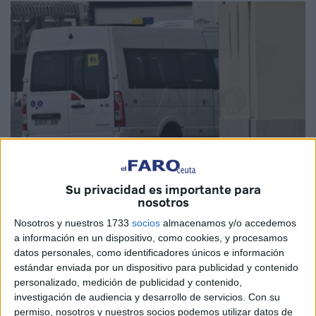
Su privacidad es importante para
nosotros
Imagen de archivo
Nosotros y nuestros 1733
socios
almacenamos y/o accedemos
a información en un dispositivo, como cookies, y procesamos
datos personales, como identificadores únicos e información
estándar enviada por un dispositivo para publicidad y contenido
Marruecos
y de España trabajan en un "un proyecto de
personalizado, medición de publicidad y contenido,
investigación de audiencia y desarrollo de servicios.
Con su
plan de procedimiento" para asegurar una repatriación
permiso, nosotros y nuestros socios podemos utilizar datos de