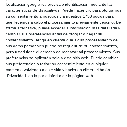
"rodeada de todas las garantías jurídicas y legales" de los
localización geográfica precisa e identificación mediante las
menores
marroquíes no acompañados en España. A
características de dispositivos. Puede hacer clic para otorgarnos
finales de mayo,
los centros de acogida de Ceuta
su consentimiento a nosotros y a nuestros 1733 socios para
que llevemos a cabo el procesamiento previamente descrito. De
albergaban a 137 niños solos
.
forma alternativa, puede acceder a información más detallada y
cambiar sus preferencias antes de otorgar o negar su
Se trata de uno de los 21 asuntos abordados en la reunión
consentimiento.
Tenga en cuenta que algún procesamiento de
del grupo migratorio mixto permanente hispano-marroquí
sus datos personales puede no requerir de su consentimiento,
celebrada este viernes en Madrid, presidida por el wali
pero usted tiene el derecho de rechazar tal procesamiento. Sus
director general de la Migración y Vigilancia de la
preferencias se aplicarán solo a este sitio web. Puede cambiar
sus preferencias o retirar su consentimiento en cualquier
Frontera
, Jaled Zeruali, y la secretaria de Estado de
momento volviendo a este sitio y haciendo clic en el botón
Migración, Isabel Castro Fernández.
"Privacidad" en la parte inferior de la página web.
Según un comunicado del Ministerio de Interior marroquí,
al encuentro también asistieron el secretario de Estado de
Seguridad, Rafael Pérez Ruiz, y el secretario de Estado
para Asuntos Exteriores, Ángeles Moreno Bau, así como
la
embajadora de Marruecos en Madrid, Karima
Benyaich
.