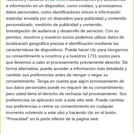
final del Mundial 2025 de Filipinas
, donde se medirá a
a información en un dispositivo, como cookies, y procesamos
datos personales, como identificadores únicos e información
España
, una de las grandes favoritas al título.
estándar enviada por un dispositivo para publicidad y contenido
personalizado, medición de publicidad y contenido,
El equipo marroquí logró la clasificación tras imponerse
1-
investigación de audiencia y desarrollo de servicios.
Con su
0 a Polonia
en un duelo directo por el billete a la siguiente
permiso, nosotros y nuestros socios podemos utilizar datos de
fase. Un solitario tanto de
Jasmine Demraoui
en la
localización geográfica precisa e identificación mediante las
segunda parte bastó para certificar el pase y mantener vivo
características de dispositivos. Puede hacer clic para otorgarnos
su consentimiento a nosotros y a nuestros 1731 socios para
el sueño de un conjunto que no deja de sorprender al
que llevemos a cabo el procesamiento previamente descrito. De
mundo del fútbol sala.
forma alternativa, puede acceder a información más detallada y
cambiar sus preferencias antes de otorgar o negar su
Las
Leonas del Atlas
, que debutaron en un Mundial
consentimiento.
Tenga en cuenta que algún procesamiento de
absoluto hace apenas unos años, continúan su ascenso
sus datos personales puede no requerir de su consentimiento,
meteórico dentro del panorama internacional y ya son uno
pero usted tiene el derecho de rechazar tal procesamiento. Sus
preferencias se aplicarán solo a este sitio web. Puede cambiar
de los símbolos del crecimiento del deporte femenino en
sus preferencias o retirar su consentimiento en cualquier
Marruecos.
momento volviendo a este sitio y haciendo clic en el botón
"Privacidad" en la parte inferior de la página web.
Del tropiezo ante Argentina al sueño