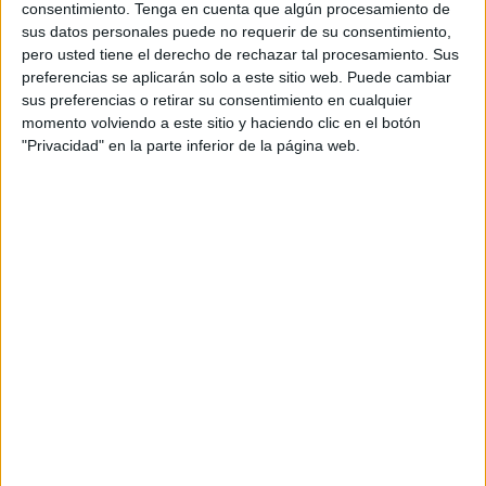
consentimiento.
Tenga en cuenta que algún procesamiento de
del 2030
, coincidiendo con la celebración del
Mundial de
sus datos personales puede no requerir de su consentimiento,
Fútbol
, que Marruecos organizará junto a España y
pero usted tiene el derecho de rechazar tal procesamiento. Sus
Portugal.
preferencias se aplicarán solo a este sitio web. Puede cambiar
sus preferencias o retirar su consentimiento en cualquier
El anuncio fue realizado este viernes por el director
momento volviendo a este sitio y haciendo clic en el botón
general de la
Agencia Nacional de Regulación de
"Privacidad" en la parte inferior de la página web.
Telecomunicaciones (ANRT)
,
Azlarab Hassibi
, durante
una reunión del consejo de administración del organismo,
presidida por el jefe del Gobierno,
Aziz Ajanuch
.
Primera fase de despliegue antes de
finales de 2025
Según el comunicado emitido por la Presidencia del
Gobierno, el plan contempla una
primera fase de
implementación que comenzará en 2025
, con la
cobertura de varias ciudades clave. A partir de ahí, se