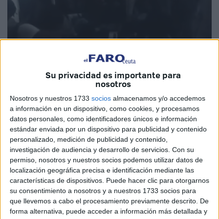
Su privacidad es importante para
nosotros
Nosotros y nuestros 1733
socios
almacenamos y/o accedemos
a información en un dispositivo, como cookies, y procesamos
datos personales, como identificadores únicos e información
estándar enviada por un dispositivo para publicidad y contenido
Marruecos
continúa con la ola de detenciones de
personalizado, medición de publicidad y contenido,
investigación de audiencia y desarrollo de servicios.
Con su
inmigrantes en las ciudades del norte del país. Según ha
permiso, nosotros y nuestros socios podemos utilizar datos de
denunciado Helena Maleno en sus redes sociales, son
localización geográfica precisa e identificación mediante las
cientos los que han sido metidos en autobuses con destino
características de dispositivos. Puede hacer clic para otorgarnos
a Rabat.
su consentimiento a nosotros y a nuestros 1733 socios para
que llevemos a cabo el procesamiento previamente descrito. De
Maleno tiene constancia de que sólo en Tánger hasta 12
forma alternativa, puede acceder a información más detallada y