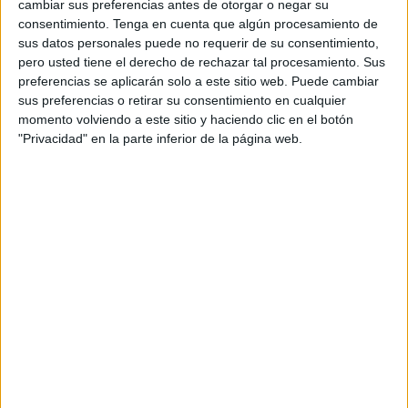
cambiar sus preferencias antes de otorgar o negar su
autobuses han sido utilizados para abandonar a su suerte
consentimiento.
Tenga en cuenta que algún procesamiento de
a más de 600 personas en Dahkla, Rabat, Tiznit y Oujda.
sus datos personales puede no requerir de su consentimiento,
pero usted tiene el derecho de rechazar tal procesamiento. Sus
preferencias se aplicarán solo a este sitio web. Puede cambiar
sus preferencias o retirar su consentimiento en cualquier
momento volviendo a este sitio y haciendo clic en el botón
"Privacidad" en la parte inferior de la página web.