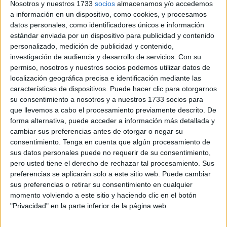
generado una intensa polémica tras viralizarse una
Nosotros y nuestros 1733
socios
almacenamos y/o accedemos
a información en un dispositivo, como cookies, y procesamos
versión modificada
en la que varias mujeres aparecían
datos personales, como identificadores únicos e información
difuminadas de la imagen.
estándar enviada por un dispositivo para publicidad y contenido
personalizado, medición de publicidad y contenido,
Sin embargo, según ha verificado RTVE a través de su
investigación de audiencia y desarrollo de servicios.
Con su
portal especializado en desinformación VerificaRTVE
,
permiso, nosotros y nuestros socios podemos utilizar datos de
la fotografía que circula en redes no es la imagen oficial
localización geográfica precisa e identificación mediante las
difundida por la selección marroquí, sino una versión
características de dispositivos. Puede hacer clic para otorgarnos
su consentimiento a nosotros y a nuestros 1733 socios para
manipulada compartida por una cuenta ajena a los
que llevemos a cabo el procesamiento previamente descrito. De
canales oficiales del combinado nacional.
forma alternativa, puede acceder a información más detallada y
cambiar sus preferencias antes de otorgar o negar su
Una imagen manipulada que se hizo
consentimiento.
Tenga en cuenta que algún procesamiento de
sus datos personales puede no requerir de su consentimiento,
viral
pero usted tiene el derecho de rechazar tal procesamiento. Sus
preferencias se aplicarán solo a este sitio web. Puede cambiar
La fotografía muestra a los futbolistas marroquíes posando
sus preferencias o retirar su consentimiento en cualquier
momento volviendo a este sitio y haciendo clic en el botón
frente a un avión antes de desplazarse para disputar el
"Privacidad" en la parte inferior de la página web.
Mundial. Junto a ellos aparecen trabajadores de la
compañía aérea
Royal Air Maroc
, encargada del traslado