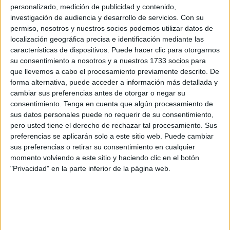
comercialización en Marruecos.
personalizado, medición de publicidad y contenido,
investigación de audiencia y desarrollo de servicios.
Con su
La autorización fue entregada este pasado lunes por la
permiso, nosotros y nuestros socios podemos utilizar datos de
Oficina Nacional de Seguridad Sanitaria de Productos
localización geográfica precisa e identificación mediante las
características de dispositivos. Puede hacer clic para otorgarnos
Alimentarios (ONSSA) al beneficiario, que tenía
su consentimiento a nosotros y a nuestros 1733 socios para
previamente otro permiso de la Agencia Nacional de
que llevemos a cabo el procesamiento previamente descrito. De
Reglamentación de las Actividades Relativas al Cannabis
forma alternativa, puede acceder a información más detallada y
(ANRAC), el organismo que controla el cultivo de esta
cambiar sus preferencias antes de otorgar o negar su
consentimiento.
Tenga en cuenta que algún procesamiento de
planta.
sus datos personales puede no requerir de su consentimiento,
pero usted tiene el derecho de rechazar tal procesamiento. Sus
Con este permiso, el beneficiario, que pidió que se
preferencias se aplicarán solo a este sitio web. Puede cambiar
guardara su anonimato, explicó que importará las primeras
sus preferencias o retirar su consentimiento en cualquier
semillas que cumplen los criterios legales requeridos (con
momento volviendo a este sitio y haciendo clic en el botón
la proporción de tetrahidrocannabinol o THC menos un
"Privacidad" en la parte inferior de la página web.
1%). Estas semillas se entregarán a una veintena de
agricultores que han solicitado empezar el cultivo lícito de
esta planta.
La producción de estos agricultores se venderá