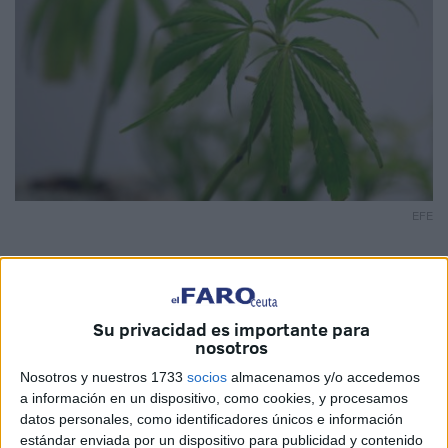
EFE
El Gobierno marroquí emitió este lunes la primera
Su privacidad es importante para
nosotros
autorización para la importación de semillas de cannabis
para que los agricultores puedan cultivar esta planta de
Nosotros y nuestros 1733
socios
almacenamos y/o accedemos
a información en un dispositivo, como cookies, y procesamos
manera legal para usos farmacéuticos e industriales, tras
datos personales, como identificadores únicos e información
la legalización en 2021 de este tipo de cultivo y
estándar enviada por un dispositivo para publicidad y contenido