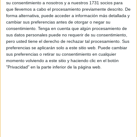
su consentimiento a nosotros y a nuestros 1731 socios para
cúbicos/día.
que llevemos a cabo el procesamiento previamente descrito. De
forma alternativa, puede acceder a información más detallada y
En concreto, la nueva capacidad total de la planta se
cambiar sus preferencias antes de otorgar o negar su
distribuirá en 150.000 metros cúbicos/día para agua
consentimiento.
Tenga en cuenta que algún procesamiento de
potable y 250.000 metros cúbicos/día para riego,
sus datos personales puede no requerir de su consentimiento,
pero usted tiene el derecho de rechazar tal procesamiento. Sus
abasteciendo de agua potable a dos millones de
preferencias se aplicarán solo a este sitio web. Puede cambiar
personas
y proporcionando agua para el riego de 13.600
sus preferencias o retirar su consentimiento en cualquier
hectáreas agrícolas, en una de las zonas más afectadas
momento volviendo a este sitio y haciendo clic en el botón
por el estrés hídrico.
"Privacidad" en la parte inferior de la página web.
Adicionalmente, Cox acompañará la planta desaladora de
una
planta eólica de más de 150 megavatios
(MW) -que
cubrirá así su suministro energético-, bajo modelo 'Energy
Follows Water', reafirmando así el enfoque integrado y
sostenible de la compañía.
250 millones de euros para la