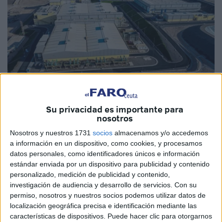
Su privacidad es importante para
nosotros
Imagen cedida
Nosotros y nuestros 1731
socios
almacenamos y/o accedemos
a información en un dispositivo, como cookies, y procesamos
datos personales, como identificadores únicos e información
estándar enviada por un dispositivo para publicidad y contenido
El grupo empresarial Cox ha formalizado un acuerdo con
personalizado, medición de publicidad y contenido,
el Ministerio de Agricultura de Marruecos para la
investigación de audiencia y desarrollo de servicios.
Con su
ampliación de la planta
desaladora
de Agadir
permiso, nosotros y nuestros socios podemos utilizar datos de
(Marruecos), que pasará de una capacidad de 275.000
localización geográfica precisa e identificación mediante las
características de dispositivos. Puede hacer clic para otorgarnos
metros cúbidos/día a un total de
400.000 metros