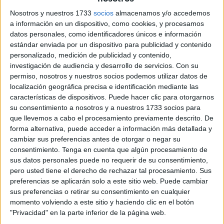
hacer con dobles raseros"
Nosotros y nuestros 1733
socios
almacenamos y/o accedemos
a información en un dispositivo, como cookies, y procesamos
El Ministerio destacó que consideraciones humanitarias
datos personales, como identificadores únicos e información
tampoco podrían explicar la "inacción" de la Justicia
estándar enviada por un dispositivo para publicidad y contenido
española, mientras se incautan "debidamente" las
personalizado, medición de publicidad y contenido,
denuncias documentadas. "La aplicación de la ley y la
investigación de audiencia y desarrollo de servicios.
Con su
permiso, nosotros y nuestros socios podemos utilizar datos de
preservación de los derechos de las víctimas no se puede
localización geográfica precisa e identificación mediante las
hacer con dobles raseros, ni sufrir ningún doble rasero",
características de dispositivos. Puede hacer clic para otorgarnos
señaló.
su consentimiento a nosotros y a nuestros 1733 socios para
que llevemos a cabo el procesamiento previamente descrito. De
Las consideraciones humanitarias, continuó, "no explican,
forma alternativa, puede acceder a información más detallada y
además, que uno sea cómplice de robo de identidad y
cambiar sus preferencias antes de otorgar o negar su
consentimiento.
Tenga en cuenta que algún procesamiento de
falsificación de pasaportes, con la intención de eludir
sus datos personales puede no requerir de su consentimiento,
voluntariamente la ley".
pero usted tiene el derecho de rechazar tal procesamiento. Sus
preferencias se aplicarán solo a este sitio web. Puede cambiar
"Por último, las consideraciones humanitarias no pueden
sus preferencias o retirar su consentimiento en cualquier
negar los reclamos legítimos de las víctimas de violación,
momento volviendo a este sitio y haciendo clic en el botón
tortura y violaciones masivas de derechos humanos
"Privacidad" en la parte inferior de la página web.