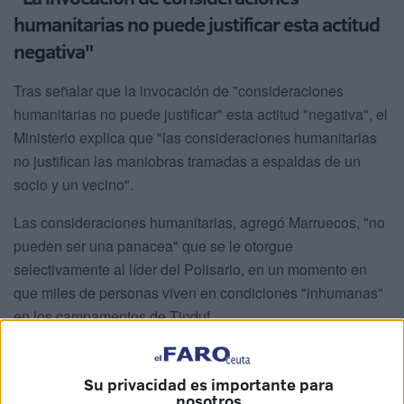
humanitarias no puede justificar esta actitud
negativa"
Tras señalar que la invocación de "consideraciones
humanitarias no puede justificar" esta actitud "negativa", el
Ministerio explica que "las consideraciones humanitarias
no justifican las maniobras tramadas a espaldas de un
socio y un vecino".
Las consideraciones humanitarias, agregó Marruecos, "no
pueden ser una panacea" que se le otorgue
selectivamente al líder del Polisario, en un momento en
que miles de personas viven en condiciones "inhumanas"
en los campamentos de Tinduf.
"La aplicación de la ley y la preservación de
los derechos de las víctimas no se pueden
Su privacidad es importante para
nosotros