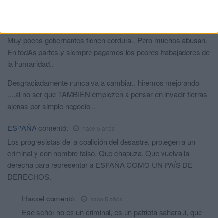
problema..No saben tomar decisiones por el orden que
conlleva..
Muy pocos gobernantes tienen cordura.. Pero muchos abusan.
En todAs partes.y siempre pagamos los pobres trabajadores de
la humanidad..
Desgraciadamente nunca va a cambiar.. hiremos mejorando
....al no ser que TAMBIÉN empiezen a pensar en invadir tierras
ajenas por simple negocio...
ESPAÑA
comentó:
hace 5 años
Los progresistas de la coalición del desastre, protegen a un
criminal y con nombre falso. Que chapuza. Que vuelva la
derecha para representar a ESPAÑA COMO UN PAÍS DE
DERECHOS.
Hassel
comentó:
hace 5 años
Ese señor no es un criminal, es un patriota saharaui, que